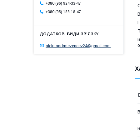
+380 (96) 924-33-47
С
+380 (95) 188-18-47
В
П
Т
В
о
aleksandrmezencev24@gmail.com
Х
В
В