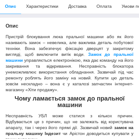
Опис
Характеристики
Доставка
Оплата
Умови п
Опис
Пристрій блокування люка пральної машини або як його
називають замок – невелика, але важлива деталь побутової
техніки. Вона забезпечує фіксацію дверцят у закритому
вигляді, щоб виключити витік води.
Замок до пральної
машини
управляється електронікою, яка дає команду на його
закривання та відкривання. Несправність блокатора
унеможливлює використання обладнання. Зазвичай під час
ремонту роблять його заміну на новий. Купити цю деталь
зовсім нескладно – вона є у каталозі запчастин інтернет-
магазину «Хіти продажу».
Чому ламається замок
до
пральн
о
ї
машин
и
Несправність УБЛ може статися з кількох причин.
Відбувається це з причин, що не залежать від користувача
апарату, так і через його прямі дії. Зазвичай новий
замок на
пральну машину Індезит
чи Арістон доводиться купувати у