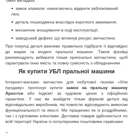
таких випадках:
замок зламали, намагаючись відкрити заблокований
люк;
деталь пошкоджена внаслідок короткого замикання;
механічне зношування в ході експлуатації;
заводський дефект, що вплинув ресурс запчастини.
При покупці деталі важливо правильно підібрати її відповідно
до марки та моделі пральної машини. Також фахівці
рекомендують вибирати тільки оригінальні запчастини, щоб
гарантувати їхню якість та повну сумісність з обладнанням.
Як купити УБЛ пральної машини
Інтернет-магазин запчастин для побутової техніки «Хіти
продажу» пропонує купити
замок на пральну машину
Ар
и
стон
або Індезит за чудовою ціною з офіційною
гарантією. У нас ви знайдете тільки фірмові деталі від
відповідальних виробників, які повністю відповідають вимогам
функціональності та якості. Ми працюємо як із роздрібними,
так і з гуртовими клієнтами. Доставка товарів здійснюється по
всій території України із популярними поштовими сервісами