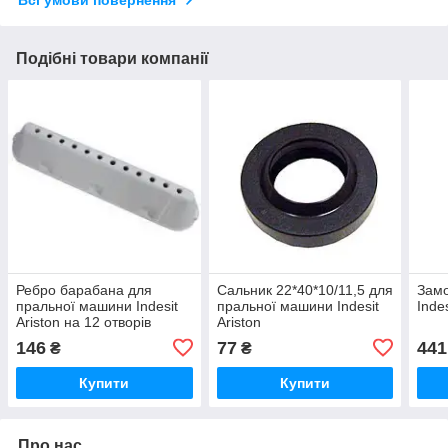
Всі умови повернення
Подібні товари компанії
Ребро барабана для
Сальник 22*40*10/11,5 для
Замо
пральної машини Indesit
пральної машини Indesit
Inde
Ariston на 12 отворів
Ariston
C00064789
146
77
441
₴
₴
Купити
Купити
Про нас