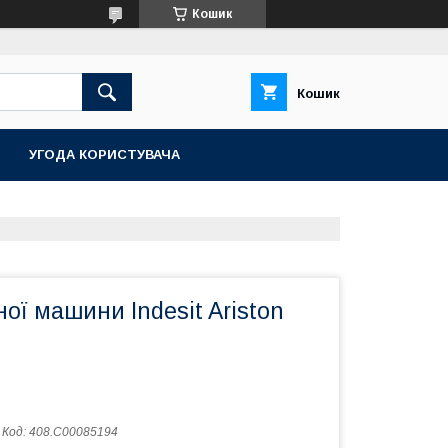
Кошик
Кошик
УГОДА КОРИСТУВАЧА
ої машини Indesit Ariston
Код:
408.C00085194