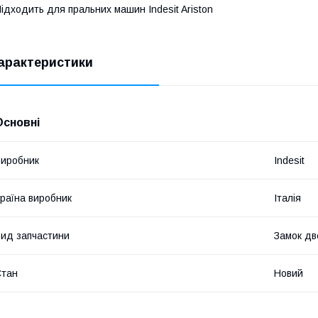
ідходить для пральних машин Indesit Ariston
арактеристики
Основні
иробник
Indesit
раїна виробник
Італія
ид запчастини
Замок дв
Стан
Новий