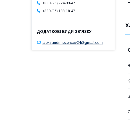
+380 (96) 924-33-47
П
+380 (95) 188-18-47
Х
aleksandrmezencev24@gmail.com
В
К
В