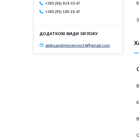
К
+380 (96) 924-33-47
+380 (95) 188-18-47
З
Х
aleksandrmezencev24@gmail.com
В
К
В