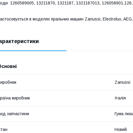
оди 1260589005, 13211870, 1321187, 1321187013, 126058901,126.
астосовується в моделях пральних машин Zanussi, Electrolux, AEG.
арактеристики
Основні
иробник
Zanussi
раїна виробник
Італія
ид запчастини
Гума люк
Стан
Новий