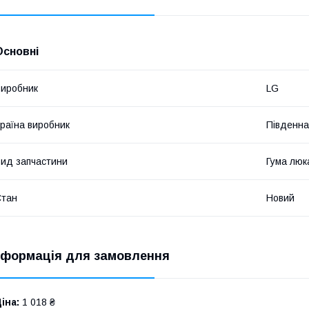
Основні
иробник
LG
раїна виробник
Південна
ид запчастини
Гума люк
Стан
Новий
нформація для замовлення
іна:
1 018 ₴