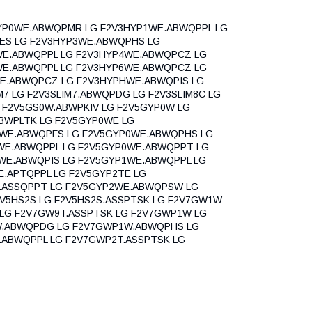
YP0WE.ABWQPMR LG F2V3HYP1WE.ABWQPPL LG
ES LG F2V3HYP3WE.ABWQPHS LG
WE.ABWQPPL LG F2V3HYP4WE.ABWQPCZ LG
WE.ABWQPPL LG F2V3HYP6WE.ABWQPCZ LG
WE.ABWQPCZ LG F2V3HYPHWE.ABWQPIS LG
 LG F2V3SLIM7.ABWQPDG LG F2V3SLIM8C LG
 F2V5GS0W.ABWPKIV LG F2V5GYP0W LG
BWPLTK LG F2V5GYP0WE LG
WE.ABWQPFS LG F2V5GYP0WE.ABWQPHS LG
WE.ABWQPPL LG F2V5GYP0WE.ABWQPPT LG
WE.ABWQPIS LG F2V5GYP1WE.ABWQPPL LG
.APTQPPL LG F2V5GYP2TE LG
E.ASSQPPT LG F2V5GYP2WE.ABWQPSW LG
V5HS2S LG F2V5HS2S.ASSPTSK LG F2V7GW1W
LG F2V7GW9T.ASSPTSK LG F2V7GWP1W LG
.ABWQPDG LG F2V7GWP1W.ABWQPHS LG
ABWQPPL LG F2V7GWP2T.ASSPTSK LG