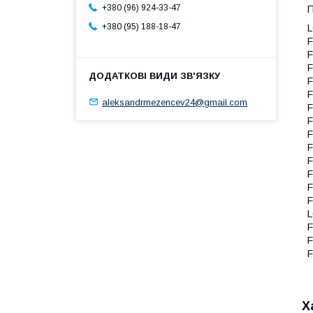
+380 (96) 924-33-47
П
+380 (95) 188-18-47
aleksandrmezencev24@gmail.com
Х