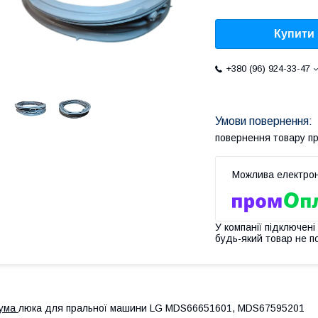
Купити
+380 (96) 924-33-47
повернення товару п
У компанії підключені
будь-який товар не п
Гума
люка для пральної машини LG MDS66651601, MDS67595201