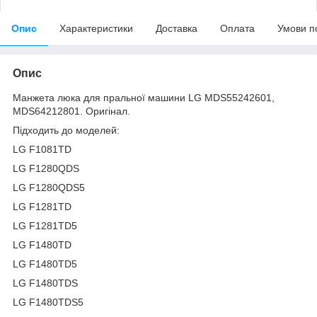
Опис
Характеристики
Доставка
Оплата
Умови п
Опис
Манжета люка для пральної машини LG MDS55242601,
MDS64212801. Оригінал.
Підходить до моделей:
LG F1081TD
LG F1280QDS
LG F1280QDS5
LG F1281TD
LG F1281TD5
LG F1480TD
LG F1480TD5
LG F1480TDS
LG F1480TDS5