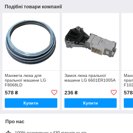
Подібні товари компанії
Манжета люка для
Замок люка пральної
Ман
пральної машини LG
машини LG 6601ER1005A
пра
F8068LD
F10
578
236
578
₴
₴
Купити
Купити
Про нас
100% позитивних з 430 відгуків за рік