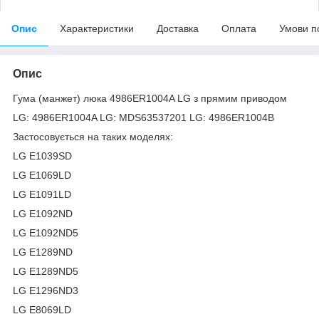
Опис
Характеристики
Доставка
Оплата
Умови п
Опис
Гума (манжет) люка 4986ER1004A LG з прямим приводом
LG: 4986ER1004A LG: MDS63537201 LG: 4986ER1004B
Застосовується на таких моделях:
LG E1039SD
LG E1069LD
LG E1091LD
LG E1092ND
LG E1092ND5
LG E1289ND
LG E1289ND5
LG E1296ND3
LG E8069LD