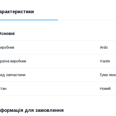
арактеристики
Основні
иробник
Ardo
раїна виробник
Італія
ид запчастини
Гума люк
Стан
Новий
нформація для замовлення