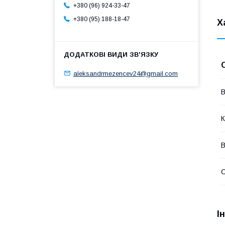
+380 (96) 924-33-47
+380 (95) 188-18-47
Х
aleksandrmezencev24@gmail.com
В
К
В
І