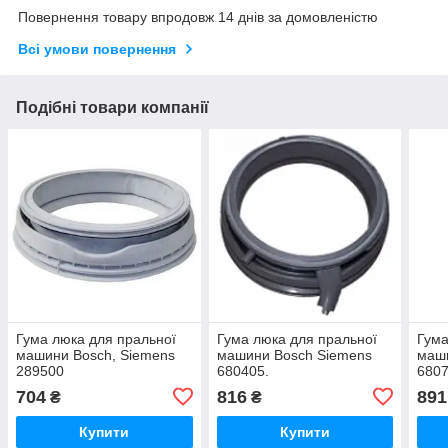
Повернення товару впродовж 14 днів за домовленістю
Всі умови повернення
Подібні товари компанії
Гума люка для пральної
Гума люка для пральної
Гума
машини Bosch, Siemens
машини Bosch Siemens
маш
289500
680405.
6807
704
816
891
₴
₴
Купити
Купити