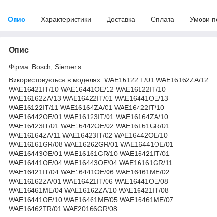
Опис
Характеристики
Доставка
Оплата
Умови п
Опис
Фірма: Bosch, Siemens
Використовується в моделях: WAE16122IT/01 WAE16162ZA/12
WAE16421IT/10 WAE16441OE/12 WAE16122IT/10
WAE16162ZA/13 WAE16422IT/01 WAE16441OE/13
WAE16122IT/11 WAE16164ZA/01 WAE16422IT/10
WAE16442OE/01 WAE16123IT/01 WAE16164ZA/10
WAE16423IT/01 WAE16442OE/02 WAE16161GR/01
WAE16164ZA/11 WAE16423IT/02 WAE16442OE/10
WAE16161GR/08 WAE16262GR/01 WAE16441OE/01
WAE16443OE/01 WAE16161GR/10 WAE16421IT/01
WAE16441OE/04 WAE16443OE/04 WAE16161GR/11
WAE16421IT/04 WAE16441OE/06 WAE16461ME/02
WAE16162ZA/01 WAE16421IT/06 WAE16441OE/08
WAE16461ME/04 WAE16162ZA/10 WAE16421IT/08
WAE16441OE/10 WAE16461ME/05 WAE16461ME/07
WAE16462TR/01 WAE20166GR/08