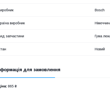
иробник
Bosch
раїна виробник
Німеччин
ид запчастини
Гума люк
Стан
Новий
нформація для замовлення
іна:
865 ₴