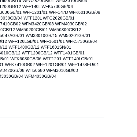
1400GB/14 WFG2820GB/01 WFM3010GB/03
1200GB/12 WFF140L WFK5730GB/04
3030GB/01 WFF1201/01 WFF147B WFK6010GB/08
3030GB/04 WFF120L WFG2020GB/01
K7410GB02 WFM3420GB/08 WFM4030GB/02
0GB/12 WM50200GB/01 WM50300GB/12
5047AGB/01 WM33010GB/15 WM50201GB/01
/12 WFF120LGB/01 WFF1601/01 WFK5730GB/04
0/12 WFF1400GB/12 WFF1601SN/01
6010GB/12 WFF1200GB/12 WFF1401GB/01
B/01 WFK6030GB/06 WFF1201 WFF140LGB/01
01 WFK7410GB02 WFF1201GB/01 WFF147SEU/01
M3420GB/08 WH50680 WFM3010GB/03
M3030GB/04 WFM4030GB/04