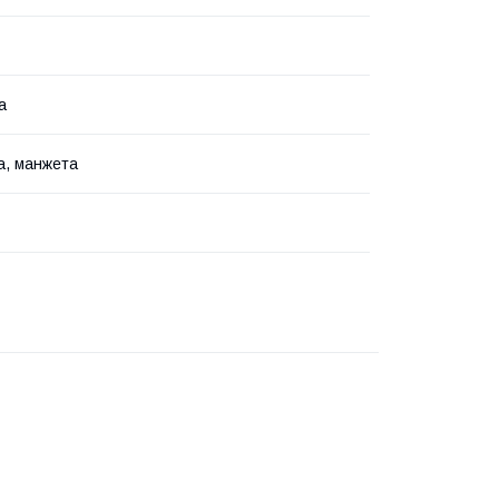
а
а, манжета