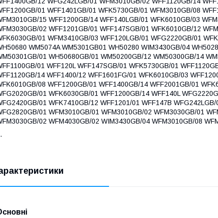
WFF1400GB/12 WFG242LGB/01 WFM3010GB/02 WFF1120GB/14 WFF
WFF1200GB/01 WFF1401GB/01 WFK5730GB/01 WFM3010GB/08 WFF
WFM3010GB/15 WFF1200GB/14 WFF140LGB/01 WFK6010GB/03 WFM
WFM3030GB/02 WFF1201GB/01 WFF147SGB/01 WFK6010GB/12 WFM
WFK6030GB/01 WFM3410GB/03 WFF120LGB/01 WFG2220GB/01 WF
WH50680 WM5074A WM5301GB01 WH50280 WIM3430GB/04 WH5028
WM50301GB/01 WH50680GB/01 WM50200GB/12 WM50300GB/14 WM
WFF1100GB/01 WFF120L WFF147SGB/01 WFK5730GB/01 WFF1120GB
WFF1120GB/14 WFF1400/12 WFF1601FG/01 WFK6010GB/03 WFF120
WFK6010GB/08 WFF1200GB/01 WFF1400GB/14 WFF2001GB/01 WFK
WFG2020GB/01 WFK6030GB/01 WFF1200GB/14 WFF140L WFG2220G
WFG2420GB/01 WFK7410GB/12 WFF1201/01 WFF147B WFG242LGB/
WFG2820GB/01 WFM3010GB/01 WFM3010GB/02 WFM3030GB/01 WF
WFM3030GB/02 WFM4030GB/02 WIM3430GB/04 WFM3010GB/08 WF
.
арактеристики
Основні