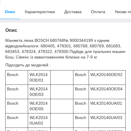
Опис
Характеристики
Доставка
Оплата
Умови п
Опис
Манжета люка BOSCH 680768№ 9000344199 з одним
відводомАналоги: 680405, 478301, 680768, 680769, 681683,
683453, 478324, 478322, 478300.Підійде для пральних машин
Бош, Сіменс із завантаженням білизни на 7-9 кг.
Підходить до моделей :
Bosch
WLK2014
Bosch
WLK20140OE/02
0OE/01
Bosch
WLK2014
Bosch
WLK20140OE/04
0OE/03
Bosch
WLK2014
Bosch
WLK20140UA/01
0OE/05
Bosch
WLK2014
Bosch
WLK20140UA/03
0UA/02