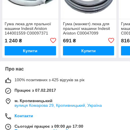
Гума люка для пральної
Гума (манжет) люка для
Гума
машини Indesit Ariston
пральної машини Indesit
маши
144001559 C00097371
Ariston C00047099
C00
1 240
691
816
₴
₴
Купити
Купити
Про нас
100% позитивних з 425 відгуків за рік
Працює з 07.02.2017
м. Кропивницький
вулиця Комарова 29, Кропивницький, Україна
Контакти
Сьогодні працює з 09:00 до 17:00