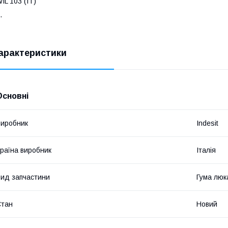
IL 103 (IT)
.
арактеристики
Основні
иробник
Indesit
раїна виробник
Італія
ид запчастини
Гума люк
Стан
Новий