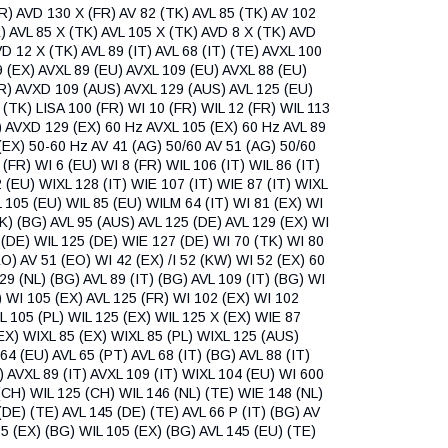
R) AVD 130 X (FR) AV 82 (TK) AVL 85 (TK) AV 102
) AVL 85 X (TK) AVL 105 X (TK) AVD 8 X (TK) AVD
D 12 X (TK) AVL 89 (IT) AVL 68 (IT) (TE) AVXL 100
9 (EX) AVXL 89 (EU) AVXL 109 (EU) AVXL 88 (EU)
(R) AVXD 109 (AUS) AVXL 129 (AUS) AVL 125 (EU)
 (TK) LISA 100 (FR) WI 10 (FR) WIL 12 (FR) WIL 113
T) AVXD 129 (EX) 60 Hz AVXL 105 (EX) 60 Hz AVL 89
 (EX) 50-60 Hz AV 41 (AG) 50/60 AV 51 (AG) 50/60
 (FR) WI 6 (EU) WI 8 (FR) WIL 106 (IT) WIL 86 (IT)
 (EU) WIXL 128 (IT) WIE 107 (IT) WIE 87 (IT) WIXL
IL 105 (EU) WIL 85 (EU) WILM 64 (IT) WI 81 (EX) WI
TK) (BG) AVL 95 (AUS) AVL 125 (DE) AVL 129 (EX) WI
 (DE) WIL 125 (DE) WIE 127 (DE) WI 70 (TK) WI 80
O) AV 51 (EO) WI 42 (EX) /I 52 (KW) WI 52 (EX) 60
9 (NL) (BG) AVL 89 (IT) (BG) AVL 109 (IT) (BG) WI
) WI 105 (EX) AVL 125 (FR) WI 102 (EX) WI 102
L 105 (PL) WIL 125 (EX) WIL 125 X (EX) WIE 87
EX) WIXL 85 (EX) WIXL 85 (PL) WIXL 125 (AUS)
4 (EU) AVL 65 (PT) AVL 68 (IT) (BG) AVL 88 (IT)
) AVXL 89 (IT) AVXL 109 (IT) WIXL 104 (EU) WI 600
 (CH) WIL 125 (CH) WIL 146 (NL) (TE) WIE 148 (NL)
(DE) (TE) AVL 145 (DE) (TE) AVL 66 P (IT) (BG) AV
5 (EX) (BG) WIL 105 (EX) (BG) AVL 145 (EU) (TE)