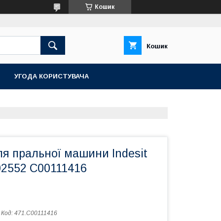
Кошик
Кошик
УГОДА КОРИСТУВАЧА
я пральної машини Indesit
02552 C00111416
Код:
471.C00111416