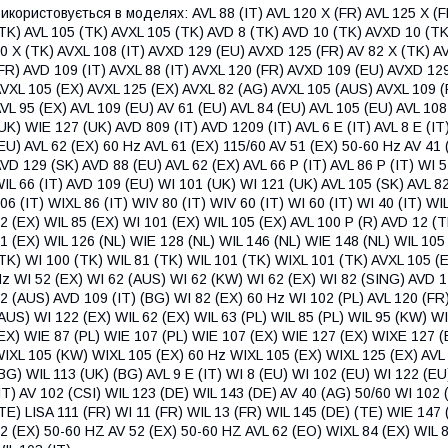
икористовується в моделях: AVL 88 (IT) AVL 120 X (FR) AVL 125 X (F
TK) AVL 105 (TK) AVXL 105 (TK) AVD 8 (TK) AVD 10 (TK) AVXD 10 (TK
0 X (TK) AVXL 108 (IT) AVXD 129 (EU) AVXD 125 (FR) AV 82 X (TK) AV
FR) AVD 109 (IT) AVXL 88 (IT) AVXL 120 (FR) AVXD 109 (EU) AVXD 12
VXL 105 (EX) AVXL 125 (EX) AVXL 82 (AG) AVXL 105 (AUS) AVXL 109 
VL 95 (EX) AVL 109 (EU) AV 61 (EU) AVL 84 (EU) AVL 105 (EU) AVL 108
UK) WIE 127 (UK) AVD 809 (IT) AVD 1209 (IT) AVL 6 E (IT) AVL 8 E (I
EU) AVL 62 (EX) 60 Hz AVL 61 (EX) 115/60 AV 51 (EX) 50-60 Hz AV 41
VD 129 (SK) AVD 88 (EU) AVL 62 (EX) AVL 66 P (IT) AVL 86 P (IT) WI 5
IL 66 (IT) AVD 109 (EU) WI 101 (UK) WI 121 (UK) AVL 105 (SK) AVL 82
06 (IT) WIXL 86 (IT) WIV 80 (IT) WIV 60 (IT) WI 60 (IT) WI 40 (IT) W
2 (EX) WIL 85 (EX) WI 101 (EX) WIL 105 (EX) AVL 100 P (R) AVD 12 (
1 (EX) WIL 126 (NL) WIE 128 (NL) WIL 146 (NL) WIE 148 (NL) WIL 105
TK) WI 100 (TK) WIL 81 (TK) WIL 101 (TK) WIXL 101 (TK) AVXL 105 (E
z WI 52 (EX) WI 62 (AUS) WI 62 (KW) WI 62 (EX) WI 82 (SING) AVD 12
2 (AUS) AVD 109 (IT) (BG) WI 82 (EX) 60 Hz WI 102 (PL) AVL 120 (FR
AUS) WI 122 (EX) WIL 62 (EX) WIL 63 (PL) WIL 85 (PL) WIL 95 (KW) WI
EX) WIE 87 (PL) WIE 107 (PL) WIE 107 (EX) WIE 127 (EX) WIXE 127 (
IXL 105 (KW) WIXL 105 (EX) 60 Hz WIXL 105 (EX) WIXL 125 (EX) AVL 6
BG) WIL 113 (UK) (BG) AVL 9 E (IT) WI 8 (EU) WI 102 (EU) WI 122 (EU
IT) AV 102 (CSI) WIL 123 (DE) WIL 143 (DE) AV 40 (AG) 50/60 WI 102
TE) LISA 111 (FR) WI 11 (FR) WIL 13 (FR) WIL 145 (DE) (TE) WIE 147 
2 (EX) 50-60 HZ AV 52 (EX) 50-60 HZ AVL 62 (EO) WIXL 84 (EX) WIL 8