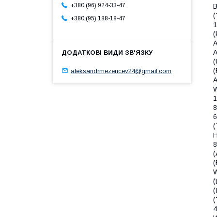
+380 (96) 924-33-47
В
(
+380 (95) 188-18-47
1
(
A
A
(
(
aleksandrmezencev24@gmail.com
A
W
1
8
6
(
H
8
(
(
W
(
(
(
4