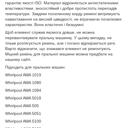
гарантію якості ISO. Матеріал відрізняється антистатичними
властивостями, зносостійкий і добре протистоїть перепадів
температури. Завдяки посиленому корду ремені витримують
навантаження на високій швидкості, не втрачаючи початкових
характеристик. Вони еластичні і безшумні.
Щоб елемент служив якомога довше, не можна
перевантажувати пральну машинку. У цьому випадку, не
тільки розтягується ремінь, але і погано відпираються речі.
Варто відзначити, що зламався елемент не ремонтують.
Міцний ремінь для пральної машини можна придбати на
нашому сайті.
Підходить для пральних машин:
Whirlpool AWA 1019
Whirlpool AWA 1080
Whirlpool AWA 1084
Whirlpool AWA 5018
Whirlpool AWA 505
Whirlpool AWA 5051
Whirlpool AWA 5100