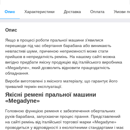
Опис
Характеристики
Доставка
Оплата
Умови п
Опис
Якщо в процесі роботи пральної машини з'явилися
перешкоди під час обертання барабана або виникають
невластиві шуми, причиною неприємності може стати
прийшов в непридатність ремінь. На нашому сайті можна
вигідно придбати якісну продукцію від італійського виробника
«Megadyne», який дозволить відновити працездатність
обладнання.
Вироби виготовлені з якісного матеріалу, що гарантує його
тривалий термін експлуатації.
Якісні ремені пральної машини
«Megadyne»
Головною функцією ременя є забезпечення обертальних
рухів барабана, запускаючи процес прання. Представлений
на сайті ремінь від італійської торгової марки «Megadyne»
проводиться у відповідності з екологічними стандартами і має