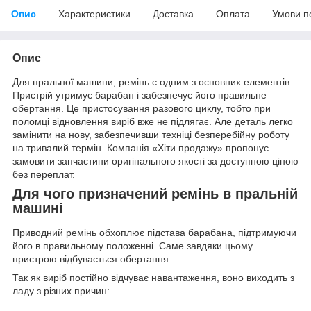
Опис
Характеристики
Доставка
Оплата
Умови п
Опис
Для пральної машини, ремінь є одним з основних елементів.
Пристрій утримує барабан і забезпечує його правильне
обертання. Це пристосування разового циклу, тобто при
поломці відновлення виріб вже не підлягає. Але деталь легко
замінити на нову, забезпечивши техніці безперебійну роботу
на тривалий термін. Компанія «Хіти продажу» пропонує
замовити запчастини оригінального якості за доступною ціною
без переплат.
Для чого призначений ремінь в пральній
машині
Приводний ремінь обхоплює підстава барабана, підтримуючи
його в правильному положенні. Саме завдяки цьому
пристрою відбувається обертання.
Так як виріб постійно відчуває навантаження, воно виходить з
ладу з різних причин: