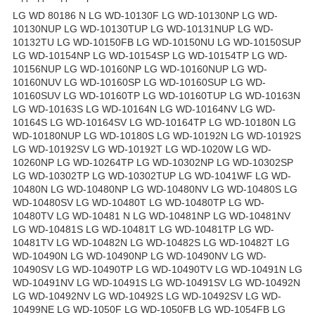
LG WD 80186 N LG WD-10130F LG WD-10130NP LG WD-
10130NUP LG WD-10130TUP LG WD-10131NUP LG WD-
10132TU LG WD-10150FB LG WD-10150NU LG WD-10150SUP
LG WD-10154NP LG WD-10154SP LG WD-10154TP LG WD-
10156NUP LG WD-10160NP LG WD-10160NUP LG WD-
10160NUV LG WD-10160SP LG WD-10160SUP LG WD-
10160SUV LG WD-10160TP LG WD-10160TUP LG WD-10163N
LG WD-10163S LG WD-10164N LG WD-10164NV LG WD-
10164S LG WD-10164SV LG WD-10164TP LG WD-10180N LG
WD-10180NUP LG WD-10180S LG WD-10192N LG WD-10192S
LG WD-10192SV LG WD-10192T LG WD-1020W LG WD-
10260NP LG WD-10264TP LG WD-10302NP LG WD-10302SP
LG WD-10302TP LG WD-10302TUP LG WD-1041WF LG WD-
10480N LG WD-10480NP LG WD-10480NV LG WD-10480S LG
WD-10480SV LG WD-10480T LG WD-10480TP LG WD-
10480TV LG WD-10481 N LG WD-10481NP LG WD-10481NV
LG WD-10481S LG WD-10481T LG WD-10481TP LG WD-
10481TV LG WD-10482N LG WD-10482S LG WD-10482T LG
WD-10490N LG WD-10490NP LG WD-10490NV LG WD-
10490SV LG WD-10490TP LG WD-10490TV LG WD-10491N LG
WD-10491NV LG WD-10491S LG WD-10491SV LG WD-10492N
LG WD-10492NV LG WD-10492S LG WD-10492SV LG WD-
10499NE LG WD-1050F LG WD-1050FB LG WD-1054FB LG