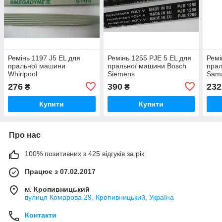
Ремінь 1197 J5 EL для
Ремінь 1255 PJE 5 EL для
Ремі
пральної машини
пральної машини Bosch
пра
Whirlpool
Siemens
Sam
276
390
232
₴
₴
Купити
Купити
Про нас
100% позитивних з 425 відгуків за рік
Працює з 07.02.2017
м. Кропивницький
вулиця Комарова 29, Кропивницький, Україна
Контакти