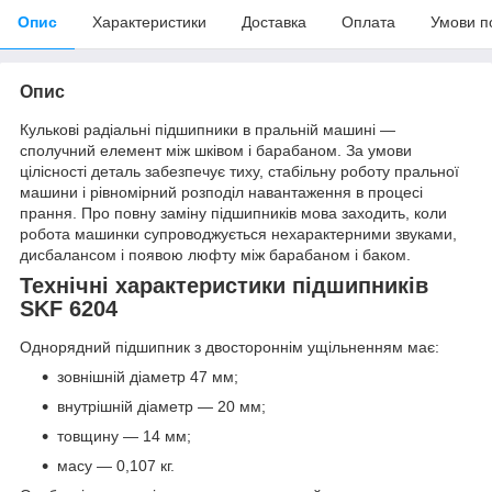
Опис
Характеристики
Доставка
Оплата
Умови п
Опис
Кулькові радіальні підшипники в пральній машині —
сполучний елемент між шківом і барабаном. За умови
цілісності деталь забезпечує тиху, стабільну роботу пральної
машини і рівномірний розподіл навантаження в процесі
прання. Про повну заміну підшипників мова заходить, коли
робота машинки супроводжується нехарактерними звуками,
дисбалансом і появою люфту між барабаном і баком.
Технічні характеристики підшипників
SKF 6204
Однорядний підшипник з двостороннім ущільненням має:
зовнішній діаметр 47 мм;
внутрішній діаметр — 20 мм;
товщину — 14 мм;
масу — 0,107 кг.