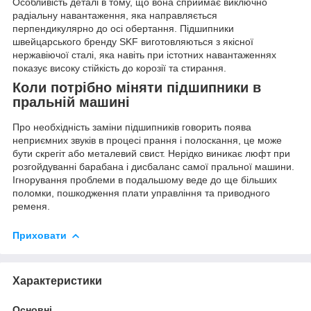
Особливість деталі в тому, що вона сприймає виключно
радіальну навантаження, яка направляється
перпендикулярно до осі обертання. Підшипники
швейцарського бренду SKF виготовляються з якісної
нержавіючої сталі, яка навіть при істотних навантаженнях
показує високу стійкість до корозії та стирання.
Коли потрібно міняти підшипники в
пральній машині
Про необхідність заміни підшипників говорить поява
неприємних звуків в процесі прання і полоскання, це може
бути скрегіт або металевий свист. Нерідко виникає люфт при
розгойдуванні барабана і дисбаланс самої пральної машини.
Ігнорування проблеми в подальшому веде до ще більших
поломки, пошкодження плати управління та приводного
ременя.
Приховати
Характеристики
Основні