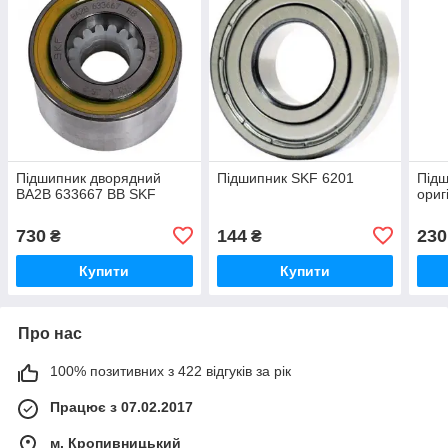
Підшипник дворядний
Підшипник SKF 6201
Підш
BA2B 633667 BB SKF
ориг
730
144
230
₴
₴
Купити
Купити
Про нас
100% позитивних з 422 відгуків за рік
Працює з 07.02.2017
м. Кропивницький