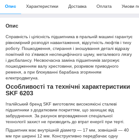
Опис
Характеристики
Доставка
Оплата
Умови п
Опис
Справність і цілісність підшипника в пральній машині гарантує
рівномірний розподіл навантаження, відсутність люфтів і тиху
роботу. Пошкодження, стирання і зношування деталі відразу
помітний по з'явився неспецифічного шуму, металевого лязгу
і дисбалансу. Несвоєчасна заміна підшипників загрожує
пошкодженням валу хрестовини, розривом приводного
ременя, а при блокуванні барабана згорянням
електродвигуна.
Особливості та технічні характеристики
SKF 6203
Італійський бренд SKF виготовляє високоякісні сталеві
підшипники з додатковим покриттям, що захищає від
забруднення. За рахунок впровадження спеціальної
технології захист не призводить до втрат енергії при терті.
Підшипник має внутрішній діаметр — 17 мм, зовнішній — 40
мм при ширині 12 мм. Конструктивно передбачає одну