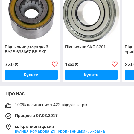
Підшипник дворядний
Підшипник SKF 6201
Підш
BA2B 633667 BB SKF
ориг
730
144
230
₴
₴
Купити
Купити
Про нас
100% позитивних з 422 відгуків за рік
Працює з 07.02.2017
м. Кропивницький
вулиця Комарова 29, Кропивницький, Україна