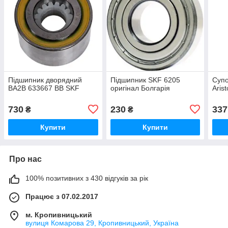
Підшипник дворядний
Підшипник SKF 6205
Супо
BA2B 633667 BB SKF
оригінал Болгарія
Arist
730
230
337
₴
₴
Купити
Купити
Про нас
100% позитивних з 430 відгуків за рік
Працює з 07.02.2017
м. Кропивницький
вулиця Комарова 29, Кропивницький, Україна