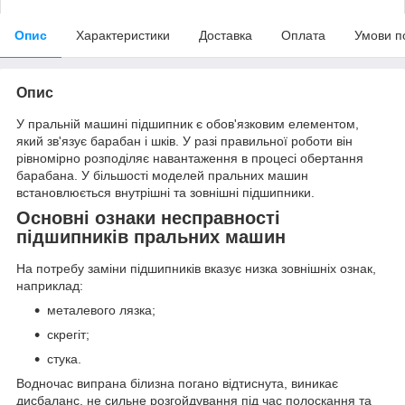
Опис
Характеристики
Доставка
Оплата
Умови п
Опис
У пральній машині підшипник є обов'язковим елементом,
який зв'язує барабан і шків. У разі правильної роботи він
рівномірно розподіляє навантаження в процесі обертання
барабана. У більшості моделей пральних машин
встановлюється внутрішні та зовнішні підшипники.
Основні ознаки несправності
підшипників пральних машин
На потребу заміни підшипників вказує низка зовнішніх ознак,
наприклад:
металевого лязка;
скрегіт;
стука.
Водночас випрана білизна погано відтиснута, виникає
дисбаланс, не сильне розгойдування під час полоскання та