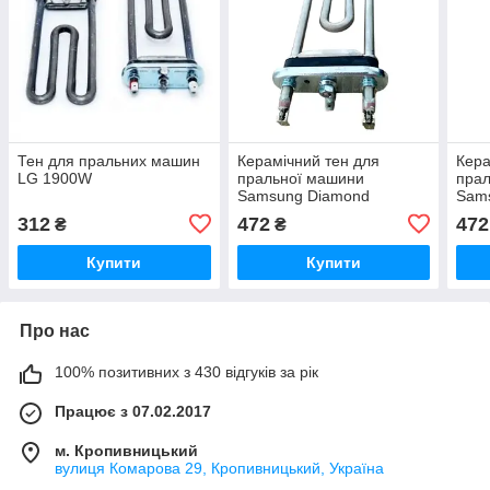
Тен для пральних машин
Керамічний тен для
Кера
LG 1900W
пральної машини
пра
Samsung Diamond
Sam
WF8598nmw9
000
312
472
472
₴
₴
Купити
Купити
Про нас
100% позитивних з 430 відгуків за рік
Працює з 07.02.2017
м. Кропивницький
вулиця Комарова 29, Кропивницький, Україна