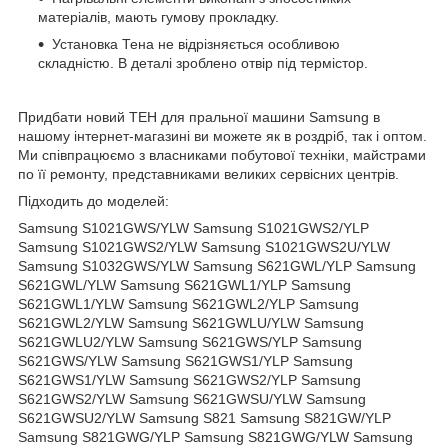
матеріалів, мають гумову прокладку.
Установка Тена не відрізняється особливою
складністю. В деталі зроблено отвір під термістор.
Придбати новий ТЕН для пральної машини Samsung в
нашому інтернет-магазині ви можете як в роздріб, так і оптом.
Ми співпрацюємо з власниками побутової техніки, майстрами
по її ремонту, представниками великих сервісних центрів.
Підходить до моделей:
Samsung S1021GWS/YLW Samsung S1021GWS2/YLP
Samsung S1021GWS2/YLW Samsung S1021GWS2U/YLW
Samsung S1032GWS/YLW Samsung S621GWL/YLP Samsung
S621GWL/YLW Samsung S621GWL1/YLP Samsung
S621GWL1/YLW Samsung S621GWL2/YLP Samsung
S621GWL2/YLW Samsung S621GWLU/YLW Samsung
S621GWLU2/YLW Samsung S621GWS/YLP Samsung
S621GWS/YLW Samsung S621GWS1/YLP Samsung
S621GWS1/YLW Samsung S621GWS2/YLP Samsung
S621GWS2/YLW Samsung S621GWSU/YLW Samsung
S621GWSU2/YLW Samsung S821 Samsung S821GW/YLP
Samsung S821GWG/YLP Samsung S821GWG/YLW Samsung