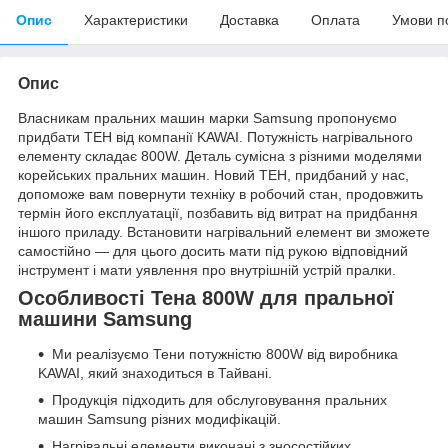
Опис
Характеристики
Доставка
Оплата
Умови п
Опис
Власникам пральних машин марки Samsung пропонуємо
придбати ТЕН від компанії KAWAI. Потужність нагрівального
елементу складає 800W. Деталь сумісна з різними моделями
корейських пральних машин. Новий ТЕН, придбаний у нас,
допоможе вам повернути техніку в робочий стан, продовжить
термін його експлуатації, позбавить від витрат на придбання
іншого приладу. Встановити нагрівальний елемент ви зможете
самостійно — для цього досить мати під рукою відповідний
інструмент і мати уявлення про внутрішній устрій пралки.
Особливості Тена 800W для пральної
машини Samsung
Ми реалізуємо Тени потужністю 800W від виробника
KAWAI, який знаходиться в Тайвані.
Продукція підходить для обслуговування пральних
машин Samsung різних модифікацій.
Нагрівальні елементи виконані з зносостійких