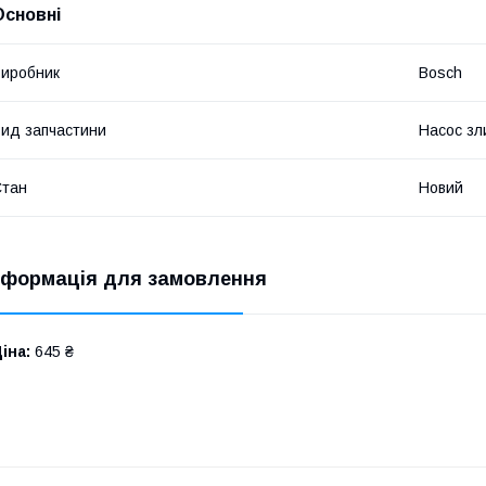
Основні
иробник
Bosch
ид запчастини
Насос зл
Стан
Новий
нформація для замовлення
іна:
645 ₴