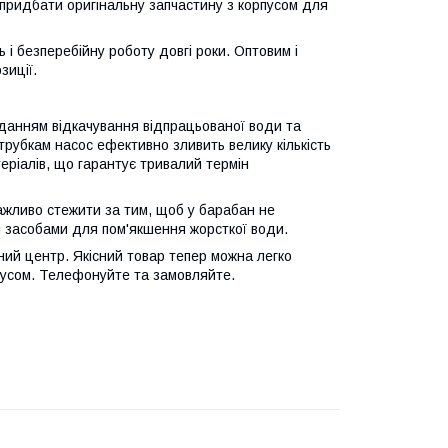
 придбати оригінальну запчастину з корпусом для
ть і безперебійну роботу довгі роки. Оптовим і
зиції.
вданням відкачування відпрацьованої води та
трубкам насос ефективно зливить велику кількість
еріалів, що гарантує тривалий термін
жливо стежити за тим, щоб у барабан не
я засобами для пом'якшення жорсткої води.
ний центр. Якісний товар тепер можна легко
нусом. Телефонуйте та замовляйте.