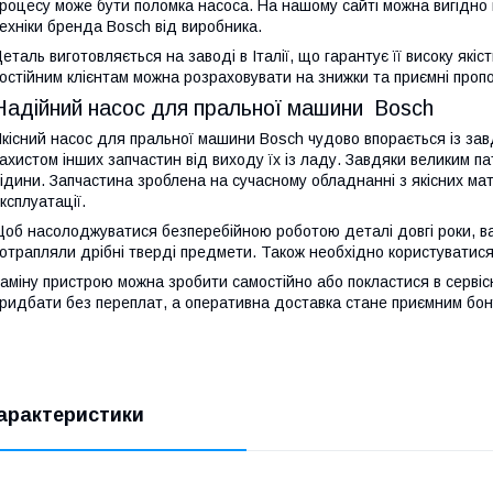
роцесу може бути поломка насоса. На нашому сайті можна вигідно
ехніки бренда Bosch від виробника.
еталь виготовляється на заводі в Італії, що гарантує її високу якіс
остійним клієнтам можна розраховувати на знижки та приємні пропо
Надійний насос для пральної машини Bosch
кісний насос для пральної машини Bosch чудово впорається із за
ахистом інших запчастин від виходу їх із ладу. Завдяки великим па
ідини. Запчастина зроблена на сучасному обладнанні з якісних мат
ксплуатації.
об насолоджуватися безперебійною роботою деталі довгі роки, ва
отрапляли дрібні тверді предмети. Також необхідно користуватис
аміну пристрою можна зробити самостійно або покластися в сервіс
ридбати без переплат, а оперативна доставка стане приємним бо
арактеристики