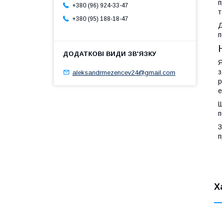
п
+380 (96) 924-33-47
т
+380 (95) 188-18-47
Д
п
Я
з
aleksandrmezencev24@gmail.com
р
е
Щ
п
З
п
Х