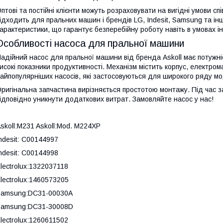
птові та постійні клієнти можуть розраховувати на вигідні умови сп
ідходить для пральних машин і брендів LG, Indesit, Samsung та інш
арактеристики, що гарантує безперебійну роботу навіть в умовах і
Особливості насоса для пральної машини
адійний насос для пральної машини від бренда Askoll має потужніс
исокі показники продуктивності. Механізм містить корпус, електрома
айпопулярніших насосів, які застосовуються для широкого ряду 
ригінальна запчастина вирізняється простотою монтажу. Під час за
ідповідно уникнути додаткових витрат. Замовляйте насос у нас!
skoll:M231 Askoll:Mod. M224XP
ndesit: C00144997
ndesit: C00144998
lectrolux:1322037118
lectrolux:1460573205
Samsung:DC31-00030A
Samsung:DC31-30008D
lectrolux:1260611502