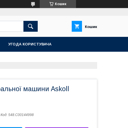
Кошик
Кошик
УГОДА КОРИСТУВАЧА
ральної машини Askoll
Код:
548.C00144998