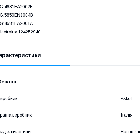
LG:4681EA2002B
LG:5859EN1004B
LG:4681EA2001A
lectrolux:124252940
арактеристики
Основні
иробник
Askoll
раїна виробник
Італія
ид запчастини
Насос зл