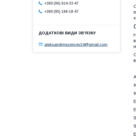
+380 (96) 924-33-47
О
+380 (95) 188-18-47
п
х
Н
в
aleksandrmezencev24@gmail.com
н
О
в
A
I
I
E
E
E