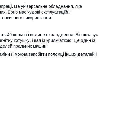
івпраці. Це універсальне обладнання, яке
их. Воно має чудові експлуатаційні
нтенсивного використання.
ть 40 вольтів і водяне охолодження. Він показує
гнітну котушку, і вал із крильчаткою. Це один із
моделей пральних машин.
міни її можна запобігти поломці інших деталей і