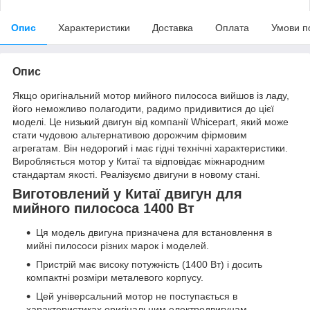
Опис
Характеристики
Доставка
Оплата
Умови п
Опис
Якщо оригінальний мотор мийного пилососа вийшов із ладу,
його неможливо полагодити, радимо придивитися до цієї
моделі. Це низький двигун від компанії Whicepart, який може
стати чудовою альтернативою дорожчим фірмовим
агрегатам. Він недорогий і має гідні технічні характеристики.
Виробляється мотор у Китаї та відповідає міжнародним
стандартам якості. Реалізуємо двигуни в новому стані.
Виготовлений у Китаї двигун для
мийного пилососа 1400 Вт
Ця модель двигуна призначена для встановлення в
мийні пилососи різних марок і моделей.
Пристрій має високу потужність (1400 Вт) і досить
компактні розміри металевого корпусу.
Цей універсальний мотор не поступається в
характеристиках оригінальним електродвигунам