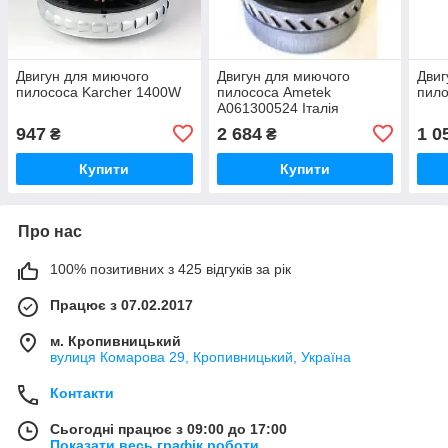
Двигун для миючого
Двигун для миючого
Двиг
пилососа Karcher 1400W
пилососа Ametek
пило
A061300524 Італія
947
2 684
1 0
₴
₴
Купити
Купити
Про нас
100% позитивних з 425 відгуків за рік
Працює з 07.02.2017
м. Кропивницький
вулиця Комарова 29, Кропивницький, Україна
Контакти
Сьогодні працює з 09:00 до 17:00
Показати весь графік роботи