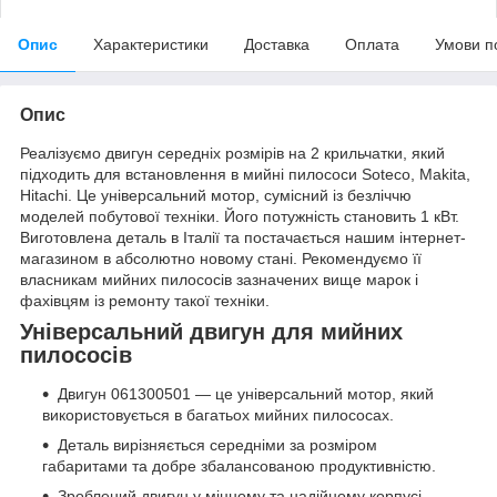
Опис
Характеристики
Доставка
Оплата
Умови п
Опис
Реалізуємо двигун середніх розмірів на 2 крильчатки, який
підходить для встановлення в мийні пилососи Soteco, Makita,
Hitachi. Це універсальний мотор, сумісний із безліччю
моделей побутової техніки. Його потужність становить 1 кВт.
Виготовлена деталь в Італії та постачається нашим інтернет-
магазином в абсолютно новому стані. Рекомендуємо її
власникам мийних пилососів зазначених вище марок і
фахівцям із ремонту такої техніки.
Універсальний двигун для мийних
пилососів
Двигун 061300501 — це універсальний мотор, який
використовується в багатьох мийних пилососах.
Деталь вирізняється середніми за розміром
габаритами та добре збалансованою продуктивністю.
Зроблений двигун у міцному та надійному корпусі,