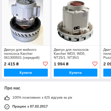
Двигун для мийного
Двигун для пилососів
Двиг
пилососа Karcher
Karcher WD3, WD5,
пило
061300501 (середній)
NT25/1, NT35/1
Puzzi
2 415
1 994
2 0
₴
₴
Купити
Купити
Про нас
100% позитивних з 425 відгуків за рік
Працює з 07.02.2017