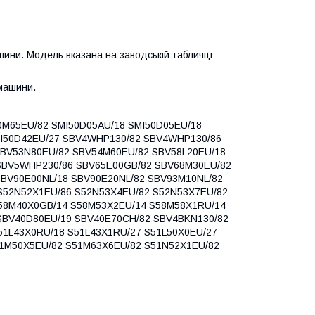
ини. Модель вказана на заводській табличці
машини.
40M65EU/82 SMI50D05AU/18 SMI50D05EU/18
MI50D42EU/27 SBV4WHP130/82 SBV4WHP130/86
SBV53N80EU/82 SBV54M60EU/82 SBV58L20EU/18
SBV5WHP230/86 SBV65E00GB/82 SBV68M30EU/82
BV90E00NL/18 SBV90E20NL/82 SBV93M10NL/82
S52N52X1EU/86 S52N53X4EU/82 S52N53X7EU/82
S58M40X0GB/14 S58M53X2EU/14 S58M58X1RU/14
SBV40D80EU/19 SBV40E70CH/82 SBV4BKN130/82
51L43X0RU/18 S51L43X1RU/27 S51L50X0EU/27
51M50X5EU/82 S51M63X6EU/82 S51N52X1EU/82