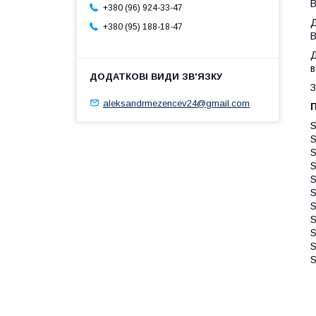
B
+380 (96) 924-33-47
Д
+380 (95) 188-18-47
В
Д
в
З
aleksandrmezencev24@gmail.com
S
S
S
S
S