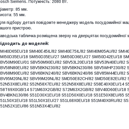
osch Siemens. Потужність: 2080 Вт.
іаметр: 85 мм.
исота: 55 мм.
ля підбору деталі повідомте менеджеру модель посудомийної маш
ашого пристрою.
аводська табличка розміщена зверху на дверцятах посудомийної 
Підходить до моделей:
MI40D65EU/18 SMI40E45IL/82 SMI40E75IL/82 SMI40M05AU/82 SMI
MI50D35EU/18 SMI50D35EU/27 SMI50D36EU/27 SMI50D42EU/18 S
SBV50M90EU/01 SBV50M90EU/82 SBV53L20EU/18 SBV53N40EU/82 
SBV58N80EU/82 SBV5BKN230/82 SBV5BKN230/86 SBV5WHP230/82 
BV68M90EU/82 SBV6BKN240/82 SBV6BKN240/86 SBV85M44EU/82 S
SBV95M20NL/82 SBV99M20NL/82 SMD50E82CH/82 SMD50E82EU/82 
S52N53X8EU/82 S52N58X7EU/82 S52N58X8EU/82 S58E40X0EU/14 
S58T69X0GB/14 S71M63X2GB/82 S72M63X2GB/82 SBV40D60EU/18 
BV4BKN130/86 S51D30X1EU/18 S51D50X0EU/18 S51E50X8EU/65 S
51L50X1EU/18 S51L50X1EU/27 S51L68X0EU/18 S51M40X0RU/82 S
S51N52X1EU/86 S51N53X4EU/82