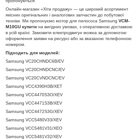
пропонуються.
Онлайн-магазин «Хіти продажу» — це широкий асортимент
якісних оригінальних і аналогових запчастин до побутової
техніки. Ми пропонуємо мотор для пилососа Samsung
VCM-
M10GU купити
на вигідних умовах, з оперативною доставкою
в усій країні. Замовити електродвигун можна за допомогою
оформлення заявки на ресурсі або за вказаною телефонною
номером.
Підходить для моделей:
Samsung VC20CHNDC6B/EV
Samsung VC20CHNDCNC/EV
Samsung VC20CVNDCNC/EV
Samsung VCC4390H3B/XET
Samsung VCC4470S3O/XEV
Samsung VCC4471S3B/XEV
Samsung VCC4472S3G/XEV
Samsung VCC5480V33/XEV
Samsung VCC5481V31/XEO
Samsung VCC5481V32/XEV