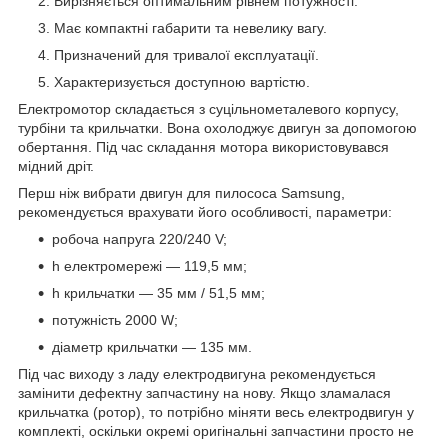
Вирізняється оптимальним рівнем потужності.
Має компактні габарити та невелику вагу.
Призначений для тривалої експлуатації.
Характеризується доступною вартістю.
Електромотор складається з суцільнометалевого корпусу,
турбіни та крильчатки. Вона охолоджує двигун за допомогою
обертання. Під час складання мотора використовувався
мідний дріт.
Перш ніж вибрати двигун для пилососа Samsung,
рекомендується врахувати його особливості, параметри:
робоча напруга 220/240 V;
h електромережі — 119,5 мм;
h крильчатки — 35 мм / 51,5 мм;
потужність 2000 W;
діаметр крильчатки — 135 мм.
Під час виходу з ладу електродвигуна рекомендується
замінити дефектну запчастину на нову. Якщо зламалася
крильчатка (ротор), то потрібно міняти весь електродвигун у
комплекті, оскільки окремі оригінальні запчастини просто не