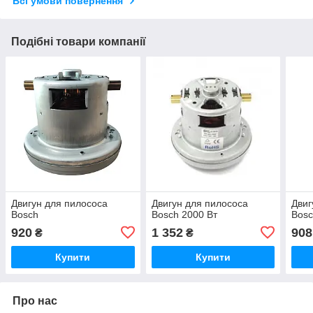
Всі умови повернення
Подібні товари компанії
Двигун для пилососа
Двигун для пилососа
Двиг
Bosch
Bosch 2000 Вт
Bosc
920
1 352
908
₴
₴
Купити
Купити
Про нас