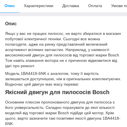
Опис
Характеристики
Доставка
Оплата
Умови п
Опис
Якщо у вас не працює пилосос, не варто збиратися в магазин
побутової електричної техніки. Сьогодні все можна
полагодити, адже на ринку представлений величезний
асортимент всіляких запчастин. Наприклад, у наявності
високоякісний двигун для пилососів від торгової марки Bosch.
Тож навіть зламання мотора не є причиною відмовитися від
ідеї про ремонт.
Модель 1BA4418-6NK є аналогом, тому її вартість
залишається доступнішою, ніж в оригінальних комплектуючих.
Водночас цей двигун має масу переваг.
Якісний двигун для пилососів Bosch
Основним плюсом пропонованого двигуна для пилососа є
його універсальність. Складно порахувати до якої кількості
моделей від торгової марки Bosch підійде цей мотор. Крім
цього, варто зазначити такі позитивні якості двигуна 1BA4418-
6NK: