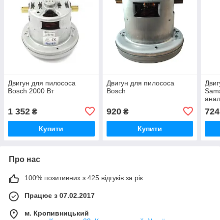
Двигун для пилососа
Двигун для пилососа
Двиг
Bosch 2000 Вт
Bosch
Sam
ана
1 352
920
724
₴
₴
Купити
Купити
Про нас
100% позитивних з 425 відгуків за рік
Працює з 07.02.2017
м. Кропивницький