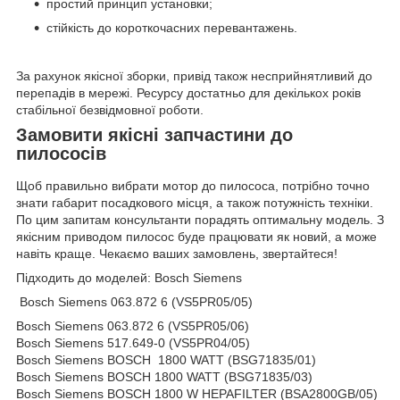
простий принцип установки;
стійкість до короткочасних перевантажень.
За рахунок якісної зборки, привід також несприйнятливий до
перепадів в мережі. Ресурсу достатньо для декількох років
стабільної безвідмовної роботи.
Замовити якісні запчастини до
пилососів
Щоб правильно вибрати мотор до пилососа, потрібно точно
знати габарит посадкового місця, а також потужність техніки.
По цим запитам консультанти порадять оптимальну модель. З
якісним приводом пилосос буде працювати як новий, а може
навіть краще. Чекаємо ваших замовлень, звертайтеся!
Підходить до моделей: Bosch Siemens
Bosch Siemens 063.872 6 (VS5PR05/05)
Bosch Siemens 063.872 6 (VS5PR05/06)
Bosch Siemens 517.649-0 (VS5PR04/05)
Bosch Siemens BOSCH 1800 WATT (BSG71835/01)
Bosch Siemens BOSCH 1800 WATT (BSG71835/03)
Bosch Siemens BOSCH 1800 W HEPAFILTER (BSA2800GB/05)