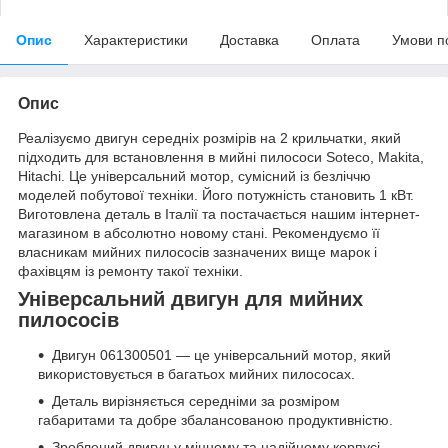
Опис
Характеристики
Доставка
Оплата
Умови п
Опис
Реалізуємо двигун середніх розмірів на 2 крильчатки, який
підходить для встановлення в мийні пилососи Soteco, Makita,
Hitachi. Це універсальний мотор, сумісний із безліччю
моделей побутової техніки. Його потужність становить 1 кВт.
Виготовлена деталь в Італії та постачається нашим інтернет-
магазином в абсолютно новому стані. Рекомендуємо її
власникам мийних пилососів зазначених вище марок і
фахівцям із ремонту такої техніки.
Універсальний двигун для мийних
пилососів
Двигун 061300501 — це універсальний мотор, який
використовується в багатьох мийних пилососах.
Деталь вирізняється середніми за розміром
габаритами та добре збалансованою продуктивністю.
Зроблений двигун у міцному та надійному корпусі,