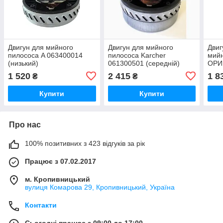
Двигун для мийного
Двигун для мийного
Двиг
пилососа A 063400014
пилососа Karcher
мийн
(низький)
061300501 (середній)
ОРИ
1 520
2 415
1 8
₴
₴
Купити
Купити
Про нас
100% позитивних з 423 відгуків за рік
Працює з 07.02.2017
м. Кропивницький
вулиця Комарова 29, Кропивницький, Україна
Контакти
Сьогодні працює з 09:00 до 17:00