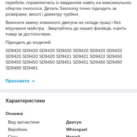
перебоїв, справляючись із завданням навіть на максимальних
обертах пилососа. Деталь Samsung точно підходить за
розмірами, висоті і діаметру турбіни.
Виконати заміну зламаного двигуна не складе праці і без
втручання майстра.
Звертайтесь до наших фахівців, оцініть
товар за достоїнством.
Підходить до моделей:
SD9420 SD9420 SD9420 SD9420 SD9420 SD9420 SD9420
SD9420 SD9420 SD9420 SD9421 SD9421 SD9422 SD9450
SD9450 SD9450 SD9450 SD9451 SD9451 SD9480 SD9480
SD9480 SD9481
Приховати
Характеристики
Основні
Вид запчастини
Двигун
Виробник
Whicepart
Стан
Новий