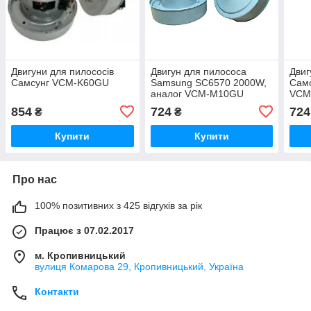
Двигуни для пилососів
Двигун для пилососа
Двиг
Самсунг VCM-K60GU
Samsung SC6570 2000W,
Самс
аналог VCM-M10GU
VCM
854
724
724
₴
₴
Купити
Купити
Про нас
100% позитивних з 425 відгуків за рік
Працює з 07.02.2017
м. Кропивницький
вулиця Комарова 29, Кропивницький, Україна
Контакти