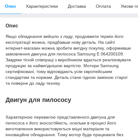
Опис
Характеристики
Доставка
Оплата
Умови п
Опис
Якщо обладнання вийшло з ладу, продовжити термін його
експлуатації можна, придбавши нову деталь. На сайті
інтернет-магазин можна зробити вигідну покупку, оформивши
замовлення двигуна для пилососа Samsung E 064200109.
Завдяки тісній співпраці з виробником вдається реалізовувати
продукцію за найвигіднішою вартістю. Мотори Samsung
сертифіковані, тому відповідають усім європейським
стандартам та нормам. Деталь стане гідною заміною старої
та поверне до ладу техніку.
Двигун для пилососу
Характерною перевагою представленого двигуна для
пилососа є його зносостійкість, оскільки в процесі його
виготовлення використовуються міцні матеріали та
інноваційне обладнання. Тому мотор буде працювати без