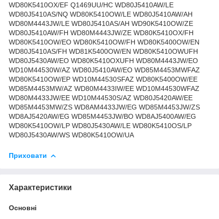
WD80K5410OX/EF Q1469UU/HC WD80J5410AW/LE
WD80J5410AS/NQ WD80K5410OW/LE WD80J5410AW/AH
WD80M4443JW/LE WD80J5410AS/AH WD90K5410OW/ZE
WD80J5410AW/FH WD80M4443JW/ZE WD80K5410OX/FH
WD80K5410OW/EO WD80K5410OW/FH WD80K5400OW/EN
WD80J5410AS/FH WD81K5400OW/EN WD80K5410OWUFH
WD80J5430AW/EO WD80K5410OXUFH WD80M4443JW/EO
WD10M44530W/AZ WD80J5410AW/EO WD85M4453MWFAZ
WD80K5410OW/EP WD10M44530SFAZ WD80K5400OW/EE
WD85M4453MW/AZ WD80M4433IW/EE WD10M44530WFAZ
WD80M4433JW/EE WD10M44530S/AZ WD80J5420AW/EE
WD85M4453MW/ZS WD8AM4433JW/EG WD85M4453JW/ZS
WD8AJ5420AW/EG WD85M4453JW/BO WD8AJ5400AW/EG
WD80K5410OW/LP WD80J5430AW/LE WD80K5410OS/LP
WD80J5430AW/WS WD80K5410OW/UA
Приховати
Характеристики
Основні