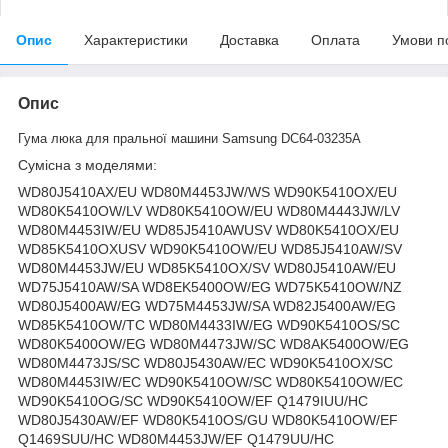
Опис
Характеристики
Доставка
Оплата
Умови п
Опис
Гума люка для пральної машини Samsung DC64-03235A
Сумісна з моделями:
WD80J5410AX/EU WD80M4453JW/WS WD90K5410OX/EU
WD80K5410OW/LV WD80K5410OW/EU WD80M4443JW/LV
WD80M4453IW/EU WD85J5410AWUSV WD80K5410OX/EU
WD85K5410OXUSV WD90K5410OW/EU WD85J5410AW/SV
WD80M4453JW/EU WD85K5410OX/SV WD80J5410AW/EU
WD75J5410AW/SA WD8EK5400OW/EG WD75K5410OW/NZ
WD80J5400AW/EG WD75M4453JW/SA WD82J5400AW/EG
WD85K5410OW/TC WD80M4433IW/EG WD90K5410OS/SC
WD80K5400OW/EG WD80M4473JW/SC WD8AK5400OW/EG
WD80M4473JS/SC WD80J5430AW/EC WD90K5410OX/SC
WD80M4453IW/EC WD90K5410OW/SC WD80K5410OW/EC
WD90K5410OG/SC WD90K5410OW/EF Q1479IUU/HC
WD80J5430AW/EF WD80K5410OS/GU WD80K5410OW/EF
Q1469SUU/HC WD80M4453JW/EF Q1479UU/HC