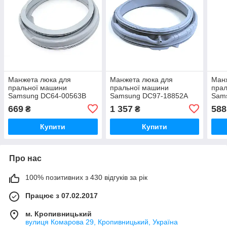
Манжета люка для
Манжета люка для
Манж
пральної машини
пральної машини
пра
Samsung DC64-00563B
Samsung DC97-18852A
Sam
0166
669
1 357
588
₴
₴
Купити
Купити
Про нас
100% позитивних з 430 відгуків за рік
Працює з 07.02.2017
м. Кропивницький
вулиця Комарова 29, Кропивницький, Україна