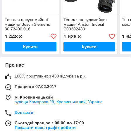
Тен для посудомийної
Тен для посудомийних
Тен 
машини Bosch Siemens
машин Ariston Indesit
маши
30.73400.018
C00302489
1 448
1 626
1 6
₴
₴
Купити
Купити
Про нас
100% позитивних з 430 відгуків за рік
Працює з 07.02.2017
м. Кропивницький
вулиця Комарова 29, Кропивницький, Україна
Контакти
Сьогодні працює з 09:00 до 17:00
Показати весь графік роботи