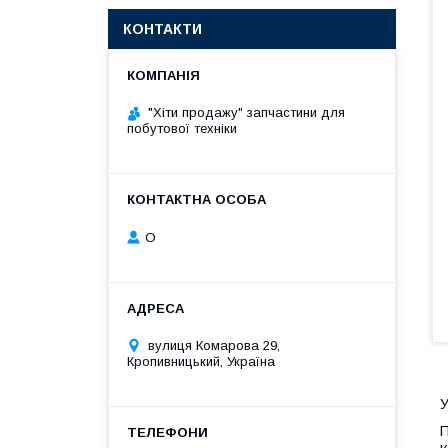
КОНТАКТИ
"Хіти продажу" запчастини для
побутової техніки
О
вулиця Комарова 29,
Кропивницький, Україна
У
П