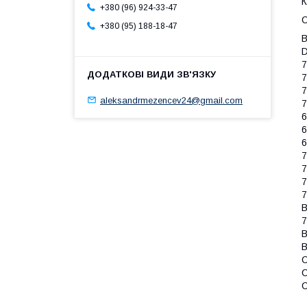
К
+380 (96) 924-33-47
С
+380 (95) 188-18-47
B
D
7
7
7
aleksandrmezencev24@gmail.com
7
6
6
6
7
7
7
7
B
7
B
B
C
C
C