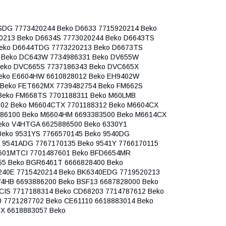
SDG 7773420244 Beko D6633 7715920214 Beko
0213 Beko D6634S 7773020244 Beko D6643TS
Beko D6644TDG 7773220213 Beko D6673TS
 Beko DC643W 7734986331 Beko DV655W
Beko DVC665S 7737186343 Beko DVC665X
Beko E6604HW 6610828012 Beko EH9402W
 Beko FET662MX 7739482754 Beko FM662S
Beko FM668TS 7701188311 Beko M60LMB
02 Beko M6604CTX 7701188312 Beko M6604CX
86100 Beko M6604HM 6693383500 Beko M6614CX
eko V4HTGA 6625886500 Beko 6330Y1
Beko 9531YS 7766570145 Beko 9540DG
o 9541ADG 7767170135 Beko 9541Y 7766170115
601MTCI 7701487601 Beko BFD6654MR
55 Beko BGR6461T 6666828400 Beko
240E 7715420214 Beko BK6340EDG 7719520213
4HB 6693886200 Beko BSF13 6687828000 Beko
CIS 7717188314 Beko CD68203 7714787612 Beko
 7721287702 Beko CE61110 6618883014 Beko
SX 6618883057 Beko