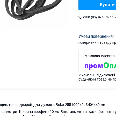
Купити
+380 (96) 924-33-47
повернення товару п
У компанії підключені
будь-який товар не п
щільнювач дверей для духовки Beko 255100045, 340*440 мм
араметри: Ширина профілю 10 мм Відстань між гачками, без натягу