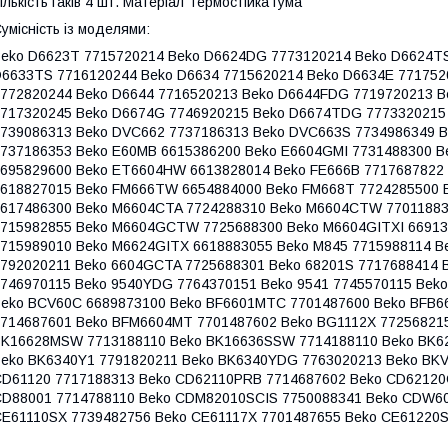
ількість гаків 4 шт. Матеріал Термостійка гума
умісність із моделями:
eko D6623T 7715720214 Beko D6624DG 7773120214 Beko D6624T
6633TS 7716120244 Beko D6634 7715620214 Beko D6634E 771752
772820244 Beko D6644 7716520213 Beko D6644FDG 7719720213 
717320245 Beko D6674G 7746920215 Beko D6674TDG 7773320215
739086313 Beko DVC662 7737186313 Beko DVC663S 7734986349 
737186353 Beko E60MB 6615386200 Beko E6604GMI 7731488300 
695829600 Beko ET6604HW 6613828014 Beko FE666B 7717687822
618827015 Beko FM666TW 6654884000 Beko FM668T 7724285500 
617486300 Beko M6604CTA 7724288310 Beko M6604CTW 77011883
715982855 Beko M6604GCTW 7725688300 Beko M6604GITXI 66913
715989010 Beko M6624GITX 6618883055 Beko M845 7715988114 B
792020211 Beko 6604GCTA 7725688301 Beko 68201S 7717688414 
746970115 Beko 9540YDG 7764370151 Beko 9541 7745570115 Bek
eko BCV60C 6689873100 Beko BF6601MTC 7701487600 Beko BFB6
714687601 Beko BFM6604MT 7701487602 Beko BG1112X 77256821
K16628MSW 7713188110 Beko BK16636SSW 7714188110 Beko BK6
eko BK6340Y1 7791820211 Beko BK6340YDG 7763020213 Beko BKV
D61120 7717188313 Beko CD62110PRB 7714687602 Beko CD62120
D88001 7714788110 Beko CDM82010SCIS 7750088341 Beko CDW60
E61110SX 7739482756 Beko CE61117X 7701487655 Beko CE61220