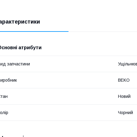
арактеристики
Основні атрибути
ид запчастини
Ущільню
иробник
BEKO
Стан
Новий
олір
Чорний