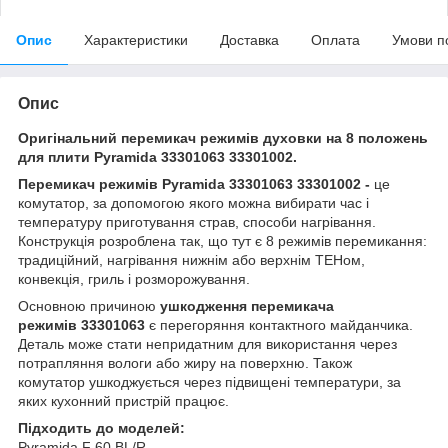
Опис
Характеристики
Доставка
Оплата
Умови п
Опис
Оригінальний перемикач режимів духовки на 8 положень
для плити Pyramida 33301063 33301002.
Перемикач режимів Pyramida 33301063 33301002 -
це
комутатор, за допомогою якого можна вибирати час і
температуру приготування страв, способи нагрівання.
Конструкція розроблена так, що тут є 8 режимів перемикання:
традиційний, нагрівання нижнім або верхнім ТЕНом,
конвекція, гриль і розморожування.
Основною причиною
ушкодження перемикача
режимів 33301063
є перегоряння контактного майданчика.
Деталь може стати непридатним для використання через
потрапляння вологи або жиру на поверхню. Також
комутатор ушкоджується через підвищені температури, за
яких кухонний пристрій працює.
Підходить до моделей:
Pyramida F 60 BL/R