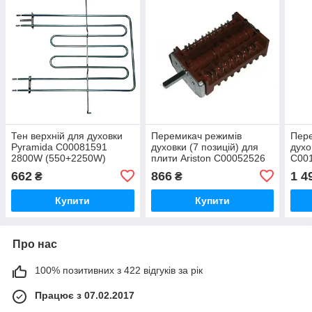
Тен верхній для духовки
Перемикач режимів
Пере
Pyramida C00081591
духовки (7 позицій) для
духо
2800W (550+2250W)
плити Ariston C00052526
C00
662
866
1 4
₴
₴
Купити
Купити
Про нас
100% позитивних з 422 відгуків за рік
Працює з 07.02.2017