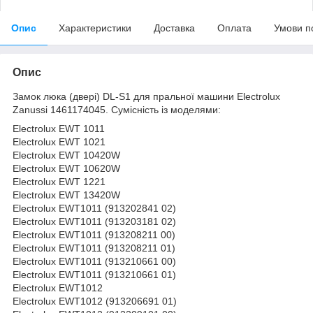
Опис
Характеристики
Доставка
Оплата
Умови п
Опис
Замок люка (двері) DL-S1 для пральної машини Electrolux
Zanussi 1461174045. Сумісність із моделями:
Electrolux EWT 1011
Electrolux EWT 1021
Electrolux EWT 10420W
Electrolux EWT 10620W
Electrolux EWT 1221
Electrolux EWT 13420W
Electrolux EWT1011 (913202841 02)
Electrolux EWT1011 (913203181 02)
Electrolux EWT1011 (913208211 00)
Electrolux EWT1011 (913208211 01)
Electrolux EWT1011 (913210661 00)
Electrolux EWT1011 (913210661 01)
Electrolux EWT1012
Electrolux EWT1012 (913206691 01)