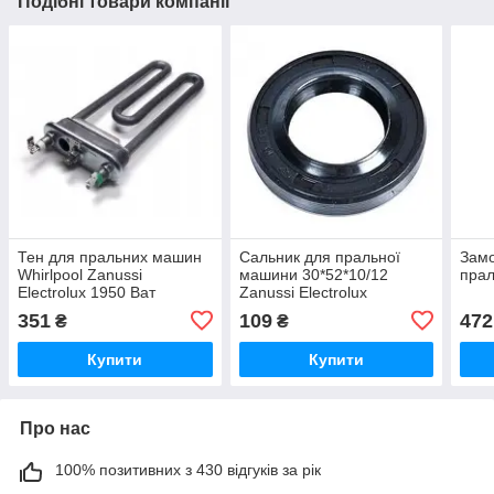
Подібні товари компанії
Тен для пральних машин
Сальник для пральної
Замо
Whirlpool Zanussi
машини 30*52*10/12
прал
Electrolux 1950 Ват
Zanussi Electrolux
351
109
472
₴
₴
Купити
Купити
Про нас
100% позитивних з 430 відгуків за рік