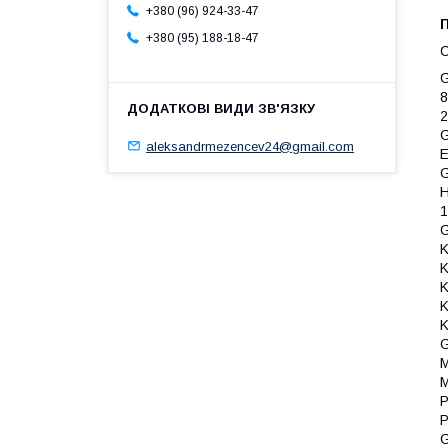
+380 (96) 924-33-47
П
+380 (95) 188-18-47
С
G
8
2
G
aleksandrmezencev24@gmail.com
E
G
H
1
G
K
K
K
K
K
G
M
M
P
P
G