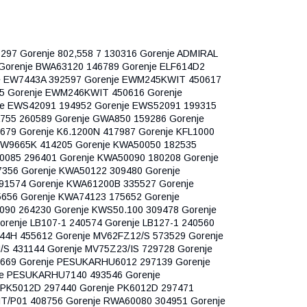
8297 Gorenje 802,558 7 130316 Gorenje ADMIRAL
Gorenje BWA63120 146789 Gorenje ELF614D2
je EW7443A 392597 Gorenje EWM245KWIT 450617
5 Gorenje EWM246KWIT 450616 Gorenje
e EWS42091 194952 Gorenje EWS52091 199315
755 260589 Gorenje GWA850 159286 Gorenje
679 Gorenje K6.1200N 417987 Gorenje KFL1000
KW9665K 414205 Gorenje KWA50050 182535
0085 296401 Gorenje KWA50090 180208 Gorenje
356 Gorenje KWA50122 309480 Gorenje
91574 Gorenje KWA61200B 335527 Gorenje
656 Gorenje KWA74123 175652 Gorenje
90 264230 Gorenje KWS50.100 309478 Gorenje
renje LB107-1 240574 Gorenje LB127-1 240560
44H 455612 Gorenje MV62FZ12/S 573529 Gorenje
S 431144 Gorenje MV75Z23/IS 729728 Gorenje
669 Gorenje PESUKARHU6012 297139 Gorenje
e PESUKARHU7140 493546 Gorenje
PK5012D 297440 Gorenje PK6012D 297471
IT/P01 408756 Gorenje RWA60080 304951 Gorenje