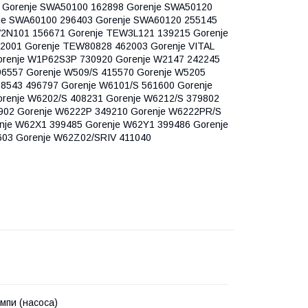
 Gorenje SWA50100 162898 Gorenje SWA50120
je SWA60100 296403 Gorenje SWA60120 255145
2N101 156671 Gorenje TEW3L121 139215 Gorenje
001 Gorenje TEW80828 462003 Gorenje VITAL
orenje W1P62S3P 730920 Gorenje W2147 242245
6557 Gorenje W509/S 415570 Gorenje W5205
58543 496797 Gorenje W6101/S 561600 Gorenje
renje W6202/S 408231 Gorenje W6212/S 379802
4902 Gorenje W6222P 349210 Gorenje W6222PR/S
nje W62X1 399485 Gorenje W62Y1 399486 Gorenje
603 Gorenje W62Z02/SRIV 411040
омпи (насоса)