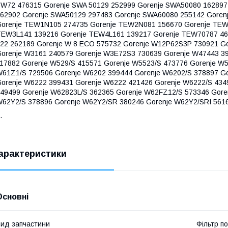
W72 476315 Gorenje SWA 50129 252999 Gorenje SWA50080 162897
62902 Gorenje SWA50129 297483 Gorenje SWA60080 255142 Goren
orenje TEW1N105 274735 Gorenje TEW2N081 156670 Gorenje TEW
EW3L141 139216 Gorenje TEW4L161 139217 Gorenje TEW70787 462
22 262189 Gorenje W 8 ECO 575732 Gorenje W12P62S3P 730921 G
orenje W3161 240579 Gorenje W3E72S3 730639 Gorenje W47443 39
17882 Gorenje W529/S 415571 Gorenje W5523/S 473776 Gorenje W
61Z1/S 729506 Gorenje W6202 399444 Gorenje W6202/S 378897 Go
orenje W6222 399431 Gorenje W6222 421426 Gorenje W6222/S 43
49499 Gorenje W62823L/S 362365 Gorenje W62FZ12/S 573346 Gore
62Y2/S 378896 Gorenje W62Y2/SR 380246 Gorenje W62Y2/SRI 561
.
арактеристики
Основні
ид запчастини
Фільтр п