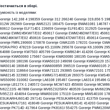
остачається в зборі.
умісність із моделями:
orenje 142,168 4 198359 Gorenje 312 266240 Gorenje 319,656 5 19
012W 282969 Gorenje AW62121 180475 Gorenje BWA61081 146787 
60612 Gorenje ELF714D1 226659 Gorenje ELF814D1 312925 Goren
orenje EWM245KWIT/E02 450617 Gorenje EWM246DWIT/E01 45061
WM246KWIT/E02 450616 Gorenje EWM247DWIT/E01 450614 Gorenj
orenje FMRL190600 170878 Gorenje GWA1105 178231 Gorenje GWA
YDRA PRO 478219 Gorenje K5.1100N 295678 Gorenje K6.1000N 295
64088 Gorenje KW7503 405799 Gorenje KW8624H 414206 Gorenje 
orenje KWA50060 175667 Gorenje KWA50080 180195 Gorenje KWA5
WA50100 180196 Gorenje KWA50110 249098 Gorenje KWA50120 157
WA50140 180849 Gorenje KWA60085R 396519 Gorenje KWA60105 2
WA62101 118664 Gorenje KWA71121 293865 Gorenje KWA72101 175
WA82145 323983 Gorenje KWMG7/1400ELW 269375 Gorenje KWS400
WS50090 310082 Gorenje LA6108 195497 Gorenje LA6314 195496 Go
orenje LB127X-1 240572 Gorenje MCW7423 455600 Gorenje MCW86
V62Z22/S 467888 Gorenje MV65Z02/SRIV 483539 Gorenje MV6623N/
V95Z23 434094 Gorenje MWA50100 175119 Gorenje MWS40100 178
ESUKARHU6014D 297141 Gorenje PESUKARHU6121 413759 Gorenj
ESUKARHU7161 418049 Gorenje PESUKARHU8141 414203 Gorenje 
orenje PK714D 417964 Gorenje PK8161I 554275 Gorenje PWM120W