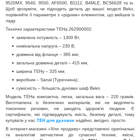
9520MX, 9540, 9550, AF6500, B1112, B4MLE, BCS6628 та ін.
Щоб зрозуміти, чи підходить деталь до вашої моделі Beko,
порівняйте її параметри з «рідним» елементом, що вийшов із
ладу.
Технічні характеристики ТЕНа 262900002:
заявлена потужність – 1300 Вт;
номінальна напруга – 230 В;
довжина від фланця – 385 мм;
загальна довжина деталі – 415 мм;
ширина ТЕНу – 325 мм;
виробник – Sanal (Туреччина);
сумісність – більшість духових шаф Beko.
Модель ТЕНа компактна, легка, загальна вага – 220 грамів.
Виготовлена із безпечних матеріалів, які не виділяють
токсичних речовин, не шкодять здоров'ю людини. Є
сертифікати, які підтверджують якість, безпеку деталі, тому
купувати у нас
ТЕН для духовки
надійно, вигідно, просто.
В інтернет-магазині «Хіти продажу» представлені оригінальні
та аналогові запчастини до сучасної техніки, якісні,