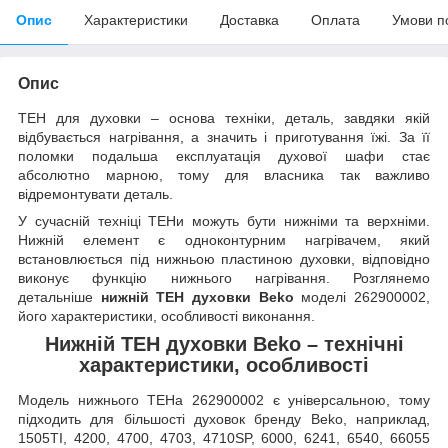
Опис
Характеристики
Доставка
Оплата
Умови п
Опис
ТЕН для духовки – основа техніки, деталь, завдяки якій
відбувається нагрівання, а значить і приготування їжі. За її
поломки подальша експлуатація духової шафи стає
абсолютно марною, тому для власника так важливо
відремонтувати деталь.
У сучасній техніці ТЕНи можуть бути нижніми та верхніми.
Нижній елемент є одноконтурним нагрівачем, який
встановлюється під нижньою пластиною духовки, відповідно
виконує функцію нижнього нагрівання. Розглянемо
детальніше
нижній ТЕН духовки Beko
моделі 262900002,
його характеристики, особливості виконання.
Нижній ТЕН духовки Beko – технічні
характеристики, особливості
Модель нижнього ТЕНа 262900002 є універсальною, тому
підходить для більшості духовок бренду Beko, наприклад,
1505TI, 4200, 4700, 4703, 4710SP, 6000, 6241, 6540, 66055