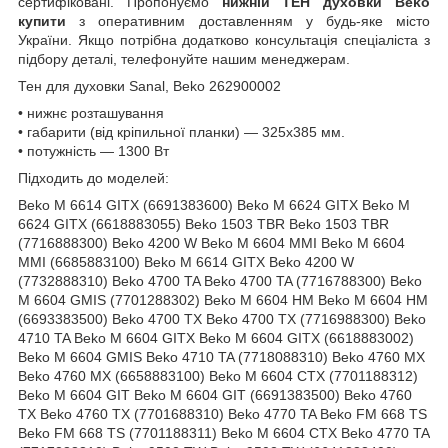
сертифіковані. Пропонуємо
нижній ТЕН духовки Beko
купити
з оперативним доставленням у будь-яке місто
України. Якщо потрібна додатково консультація спеціаліста з
підбору деталі, телефонуйте нашим менеджерам.
Тен для духовки Sanal, Beko 262900002
• нижнє розташування
• габарити (від кріпильної планки) — 325х385 мм.
• потужність — 1300 Вт
Підходить до моделей:
Beko M 6614 GITX (6691383600) Beko M 6624 GITX Beko M
6624 GITX (6618883055) Beko 1503 TBR Beko 1503 TBR
(7716888300) Beko 4200 W Beko M 6604 MMI Beko M 6604
MMI (6685883100) Beko M 6614 GITX Beko 4200 W
(7732888310) Beko 4700 TA Beko 4700 TA (7716788300) Beko
M 6604 GMIS (7701288302) Beko M 6604 HM Beko M 6604 HM
(6693383500) Beko 4700 TX Beko 4700 TX (7716988300) Beko
4710 TA Beko M 6604 GITX Beko M 6604 GITX (6618883002)
Beko M 6604 GMIS Beko 4710 TA (7718088310) Beko 4760 MX
Beko 4760 MX (6658883100) Beko M 6604 CTX (7701188312)
Beko M 6604 GIT Beko M 6604 GIT (6691383500) Beko 4760
TX Beko 4760 TX (7701688310) Beko 4770 TA Beko FM 668 TS
Beko FM 668 TS (7701188311) Beko M 6604 CTX Beko 4770 TA