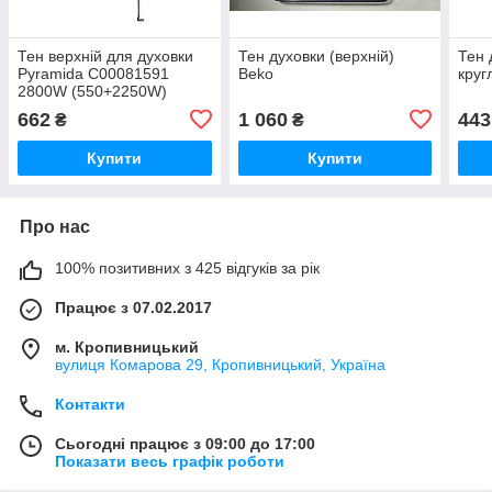
Тен верхній для духовки
Тен духовки (верхній)
Тен 
Pyramida C00081591
Beko
круг
2800W (550+2250W)
662
1 060
443
₴
₴
Купити
Купити
Про нас
100% позитивних з 425 відгуків за рік
Працює з 07.02.2017
м. Кропивницький
вулиця Комарова 29, Кропивницький, Україна
Контакти
Сьогодні працює з 09:00 до 17:00
Показати весь графік роботи