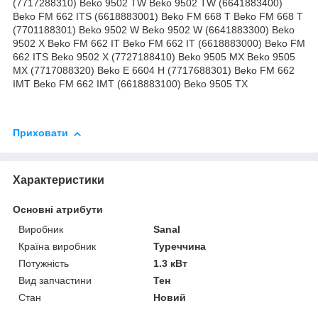
(7717288310) Beko 9502 TW Beko 9502 TW (6641883400)
Beko FM 662 ITS (6618883001) Beko FM 668 T Beko FM 668 T
(7701188301) Beko 9502 W Beko 9502 W (6641883300) Beko
9502 X Beko FM 662 IT Beko FM 662 IT (6618883000) Beko FM
662 ITS Beko 9502 X (7727188410) Beko 9505 MX Beko 9505
MX (7717088320) Beko E 6604 H (7717688301) Beko FM 662
IMT Beko FM 662 IMT (6618883100) Beko 9505 TX
Приховати
Характеристики
Основні атрибути
Виробник
Sanal
Країна виробник
Туреччина
Потужність
1.3 кВт
Вид запчастини
Тен
Стан
Новий