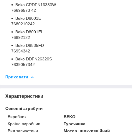
Beko
CRDFN16330W
76696573 42
Beko
D8001E
7680210242
Beko
D8001EI
76892122
Beko
D8835FD
76954342
Beko
DDFN26320S
7639057342
Приховати
Характеристики
Основні атрибути
Виробник
BEKO
Країна виробник
Туреччина
Вид запчастини
Мотор циркуляційний