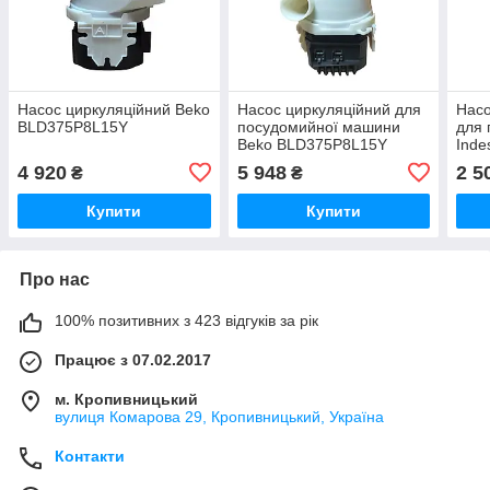
Насос циркуляційний Beko
Насос циркуляційний для
Насо
BLD375P8L15Y
посудомийної машини
для
Beko BLD375P8L15Y
Inde
4 920
5 948
2 5
₴
₴
Купити
Купити
Про нас
100% позитивних з 423 відгуків за рік
Працює з 07.02.2017
м. Кропивницький
вулиця Комарова 29, Кропивницький, Україна
Контакти