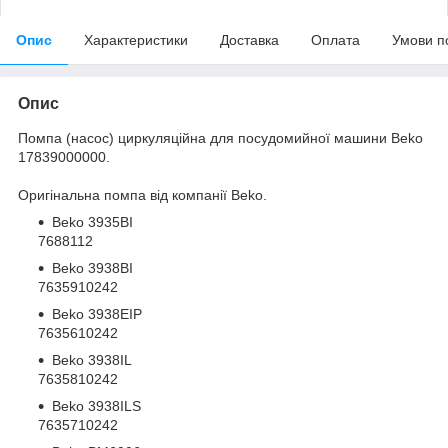
Опис
Характеристики
Доставка
Оплата
Умови п
Опис
Помпа (насос) циркуляційна для посудомийної машини Beko
17839000000.
Оригінальна помпа від компанії Beko.
Beko
3935BI
7688112
Beko
3938BI
7635910242
Beko
3938EIP
7635610242
Beko
3938IL
7635810242
Beko
3938ILS
7635710242