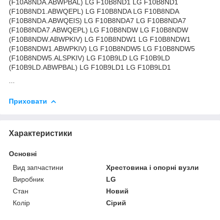
(F10A8NDA.ABWPBAL) LG F10B8ND1 LG F10B8ND1
(F10B8ND1.ABWQEPL) LG F10B8NDA LG F10B8NDA
(F10B8NDA.ABWQEIS) LG F10B8NDA7 LG F10B8NDA7
(F10B8NDA7.ABWQEPL) LG F10B8NDW LG F10B8NDW
(F10B8NDW.ABWPKIV) LG F10B8NDW1 LG F10B8NDW1
(F10B8NDW1.ABWPKIV) LG F10B8NDW5 LG F10B8NDW5
(F10B8NDW5.ALSPKIV) LG F10B9LD LG F10B9LD
(F10B9LD.ABWPBAL) LG F10B9LD1 LG F10B9LD1
...
Приховати
Характеристики
Основні
Вид запчастини
Хрестовина і опорні вузли
Виробник
LG
Стан
Новий
Колір
Сірий