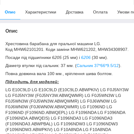
Опис
Характеристики
Доставка
Оплата
Умови п
Опис
Хрестовина барабана для пральної машини LG.
Код MHW62101201. Коди заміни MHW621202, MHW34308907.
Посади під підшипники
6205
(25 мм) і
6206
(30 мм).
Діаметр втулки під сальник: 37 мм. (
Сальник 37*66*9.5/12
).
Повна довжина вала 100 мм., кріплення шива болтом.
Підходить для моделей:
LG E10C9LD LG E10C9LD (E10C9LD.ABWPKIV) LG F0J5NY3W
LG F0J5NY3W (F0J5NY3W.ABWQWMR) LG F0J5WN3W LG
F0J5WN3W (F0J5WN3W.ABWQWMR) LG F0J6WN0W LG
F0J6WN0W (F0J6WN0W.ABWQWMR) LG F1096ND LG
F1096ND (F1096ND.ABWQEPL) LG F1096NDA LG F1096NDA
(F1096NDA.ABWQEIS) LG F1096NDA3 LG F1096NDA3
(F1096NDA3.ABWPBAL) LG F1096NDW3 LG F1096NDW3
(F1096NDW3.ABWPKIV) LG F10A8NDA LG F10A8NDA