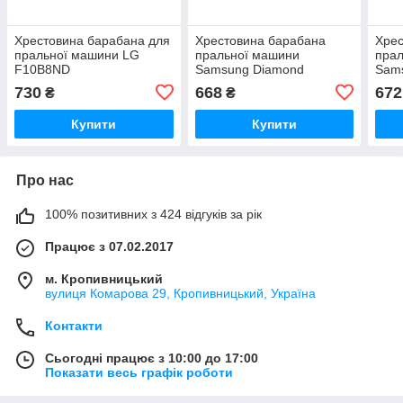
Хрестовина барабана для
Хрестовина барабана
Хрес
пральної машини LG
пральної машини
пра
F10B8ND
Samsung Diamond
Sam
WF8598nmw9 /
1518
730
668
672
₴
₴
WF8590nmw9
Купити
Купити
Про нас
100% позитивних з 424 відгуків за рік
Працює з 07.02.2017
м. Кропивницький
вулиця Комарова 29, Кропивницький, Україна
Контакти
Сьогодні працює з 10:00 до 17:00
Показати весь графік роботи