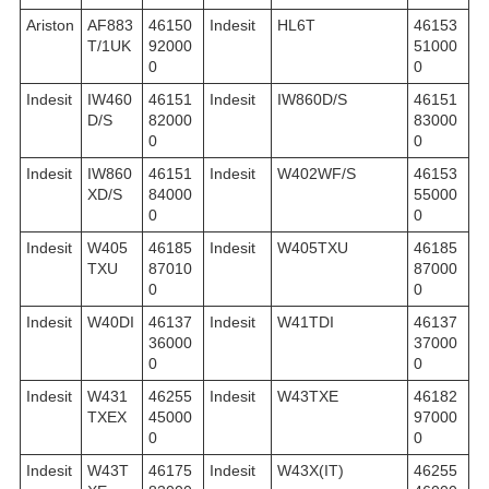
Ariston
AF883
46150
Indesit
HL6T
46153
T/1UK
92000
51000
0
0
Indesit
IW460
46151
Indesit
IW860D/S
46151
D/S
82000
83000
0
0
Indesit
IW860
46151
Indesit
W402WF/S
46153
XD/S
84000
55000
0
0
Indesit
W405
46185
Indesit
W405TXU
46185
TXU
87010
87000
0
0
Indesit
W40DI
46137
Indesit
W41TDI
46137
36000
37000
0
0
Indesit
W431
46255
Indesit
W43TXE
46182
TXEX
45000
97000
0
0
Indesit
W43T
46175
Indesit
W43X(IT)
46255