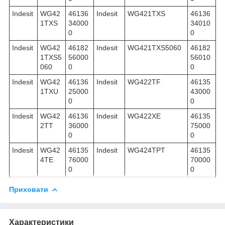
Indesit
WG42
46136
Indesit
WG421TXS
46136
1TXS
34000
34010
0
0
Indesit
WG42
46182
Indesit
WG421TXS5060
46182
1TXS5
56000
56010
060
0
0
Indesit
WG42
46136
Indesit
WG422TF
46135
1TXU
25000
43000
0
0
Indesit
WG42
46136
Indesit
WG422XE
46135
2TT
36000
75000
0
0
Indesit
WG42
46135
Indesit
WG424TPT
46135
4TE
76000
70000
0
0
Приховати
Характеристики