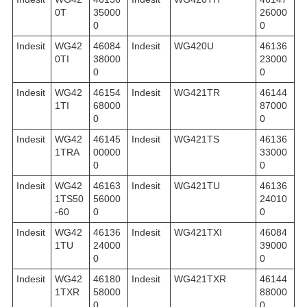
0T
35000
26000
0
0
Indesit
WG42
46084
Indesit
WG420U
46136
0TI
38000
23000
0
0
Indesit
WG42
46154
Indesit
WG421TR
46144
1TI
68000
87000
0
0
Indesit
WG42
46145
Indesit
WG421TS
46136
1TRA
00000
33000
0
0
Indesit
WG42
46163
Indesit
WG421TU
46136
1TS50
56000
24010
-60
0
0
Indesit
WG42
46136
Indesit
WG421TXI
46084
1TU
24000
39000
0
0
Indesit
WG42
46180
Indesit
WG421TXR
46144
1TXR
58000
88000
0
0