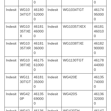
0
0
Indesit
WG10
46180
Indesit
WG1034TGT
46174
34TGT
52000
95000
0
0
Indesit
WG10
46181
Indesit
WG1035TXEX
46181
35TXE
46000
46010
X
0
0
Indesit
WG10
46181
Indesit
WG1038TXE
46182
35TXR
36000
90000
0
0
Indesit
WG10
46175
Indesit
WG1130TGT
46178
38TXE
61000
44000
0
0
Indesit
WG11
46181
Indesit
WG420E
46135
30TGT
35000
74000
0
0
Indesit
WG42
46135
Indesit
WG420S
46136
0P
69000
32000
0
0
Indesit
WG42
46136
Indesit
WG420TH
46147