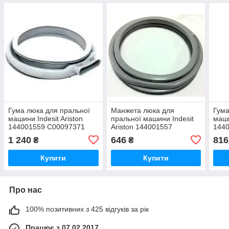
Гума люка для пральної
Манжета люка для
Гума
машини Indesit Ariston
пральної машини Indesit
маши
144001559 C00097371
Ariston 144001557
144
C00110330
1 240
646
816
₴
₴
Купити
Купити
Про нас
100% позитивних з 425 відгуків за рік
Працює з 07.02.2017