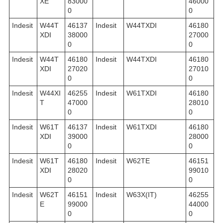
XE
83000
46000
0
0
Indesit
W44T
46137
Indesit
W44TXDI
46180
XDI
38000
27000
0
0
Indesit
W44T
46180
Indesit
W44TXDI
46180
XDI
27020
27010
0
0
Indesit
W44XI
46255
Indesit
W61TXDI
46180
T
47000
28010
0
0
Indesit
W61T
46137
Indesit
W61TXDI
46180
XDI
39000
28000
0
0
Indesit
W61T
46180
Indesit
W62TE
46151
XDI
28020
99010
0
0
Indesit
W62T
46151
Indesit
W63X(IT)
46255
E
99000
44000
0
0