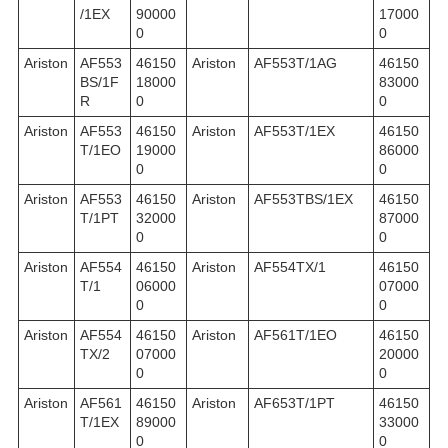
/1EX
90000
17000
0
0
Ariston
AF553
46150
Ariston
AF553T/1AG
46150
BS/1F
18000
83000
R
0
0
Ariston
AF553
46150
Ariston
AF553T/1EX
46150
T/1EO
19000
86000
0
0
Ariston
AF553
46150
Ariston
AF553TBS/1EX
46150
T/1PT
32000
87000
0
0
Ariston
AF554
46150
Ariston
AF554TX/1
46150
T/1
06000
07000
0
0
Ariston
AF554
46150
Ariston
AF561T/1EO
46150
TX/2
07000
20000
0
0
Ariston
AF561
46150
Ariston
AF653T/1PT
46150
T/1EX
89000
33000
0
0