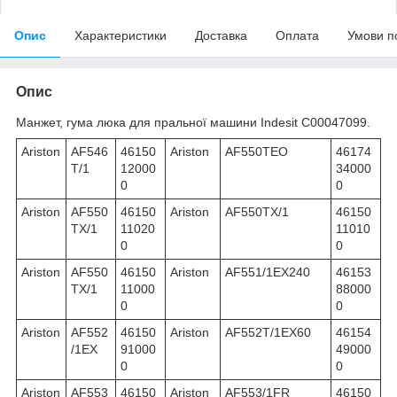
Опис
Характеристики
Доставка
Оплата
Умови п
Опис
Манжет, гума люка для пральної машини Indesit C00047099.
Ariston
AF546
46150
Ariston
AF550TEO
46174
T/1
12000
34000
0
0
Ariston
AF550
46150
Ariston
AF550TX/1
46150
TX/1
11020
11010
0
0
Ariston
AF550
46150
Ariston
AF551/1EX240
46153
TX/1
11000
88000
0
0
Ariston
AF552
46150
Ariston
AF552T/1EX60
46154
/1EX
91000
49000
0
0
Ariston
AF553
46150
Ariston
AF553/1FR
46150