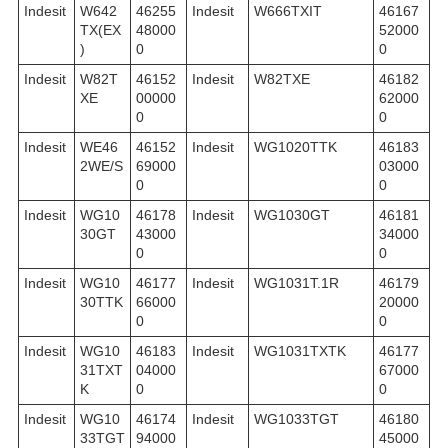
Indesit
W642
46255
Indesit
W666TXIT
46167
TX(EX
48000
52000
)
0
0
Indesit
W82T
46152
Indesit
W82TXE
46182
XE
00000
62000
0
0
Indesit
WE46
46152
Indesit
WG1020TTK
46183
2WE/S
69000
03000
0
0
Indesit
WG10
46178
Indesit
WG1030GT
46181
30GT
43000
34000
0
0
Indesit
WG10
46177
Indesit
WG1031T.1R
46179
30TTK
66000
20000
0
0
Indesit
WG10
46183
Indesit
WG1031TXTK
46177
31TXT
04000
67000
K
0
0
Indesit
WG10
46174
Indesit
WG1033TGT
46180
33TGT
94000
45000