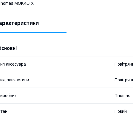
Thomas MOKKO X
арактеристики
Основні
ип аксесуара
Повітрян
ид запчастини
Повітрян
иробник
Thomas
Стан
Новий