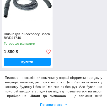
Шланг для пилосососу Bosch
Шланг для пилососа
BWD41740
Пластиковий шланг для пилососа, оснащений кріпленнями і
Готово до відправки
ручкою. Деталь підходить для більшості моделей техніки
1 880
₴
Zelmer, що дає можливість придбати її для нових серій
обладнання, а також більш ранніх років виробництва.
Купити
У каталог
Пилосос – незамінний помічник у справі підтримки порядку у
квартирі, магазині, ресторані чи офісі. Ця побутова техніка є у
кожному будинку і без неї ми вже як без рук. Але буває, що
Чому варто купити оригінальні
пристрій виходить з ладу і це відразу позначається на якості
шланги для пилососів
прибирання.
Шланг до пилососа
– це елемент, який
найчастіше ламається. Це пов’язано з тим, що він отримує
Показати все
під час експлуатації устаткування найбільші навантаження і