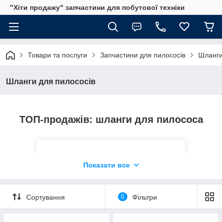
"Хіти продажу" запчастини для побутової техніки
Універсальний шланг для подачі води в
пилосос, сумісний з багатьма миючими
Товари та послуги
Запчастини для пилососів
Шланги
моделями техніки Zelmer. Комплектуючі
продаються в зборі з гашеткой і
штуцером, так що з установкою не
Шланги для пилососів
виникне проблем.
ТОП-продажів: шланги для пилососа
Показати все
Сортування
0
Фільтри