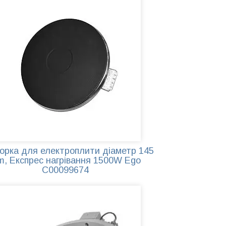
Досить популярна модель для
склокерамічних електроплит. Зроблена з
особливо сплаву, допомагає економити
електроенергію.
орка для електроплити діаметр 145
, Експрес нагрівання 1500W Ego
C00099674