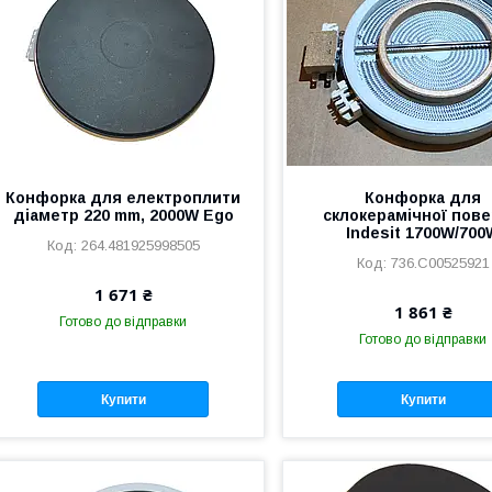
Конфорка для електроплити
Конфорка для
діаметр 220 mm, 2000W Ego
склокерамічної пове
Indesit 1700W/700
264.481925998505
736.C00525921
1 671 ₴
1 861 ₴
Готово до відправки
Готово до відправки
Купити
Купити