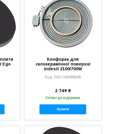
оплити
Конфорка для
W Ego
склокерамічної поверхні
Indesit 2100/700W
263.C00089645
2 749 ₴
Готово до відправки
Купити