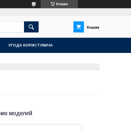
Кошик
Кошик
УГОДА КОРИСТУВАЧА
Модель підтримує функцію експрес
нагріву. Допомагає заощадити не тільки
час, але й електроенергію.
зних моделей