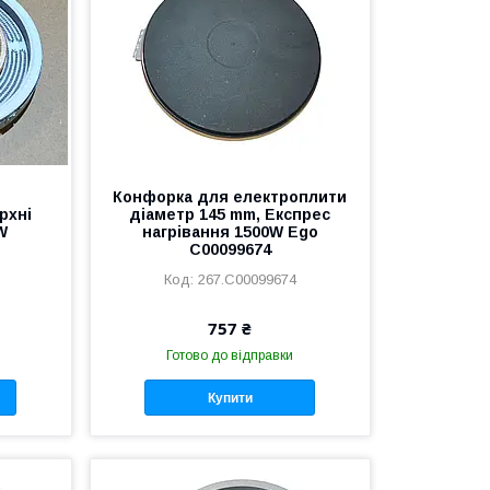
Конфорка для електроплити
рхні
діаметр 145 mm, Експрес
W
нагрівання 1500W Ego
C00099674
267.C00099674
757 ₴
Готово до відправки
Купити