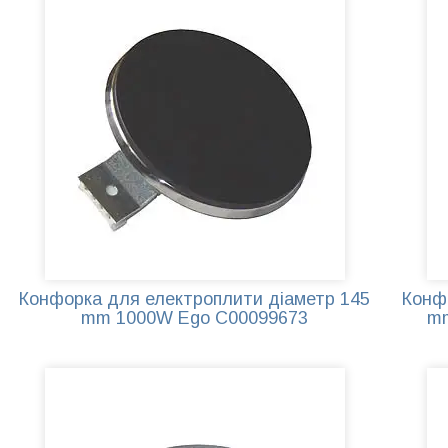
Велика конфорка для електроплити з
індикатором нагріву і декількома
режимами роботи. Відрізняється
відмінною якістю і міцною поверхнею.
Конфорка для електроплити діаметр 145
Конф
mm 1000W Ego C00099673
mm