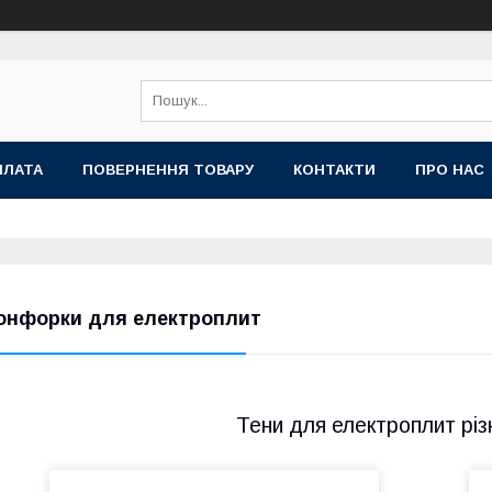
ПЛАТА
ПОВЕРНЕННЯ ТОВАРУ
КОНТАКТИ
ПРО НАС
Потужний ТЕН для електроплит
діаметром 145 мм Конструкція
відкритого типу легко змінюється, має
онфорки для електроплит
міцну поверхню, стійку до механічних
пошкоджень.
Тени для електроплит рі