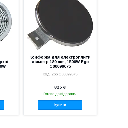
Конфорка для електроплити
рхні
діаметр 180 mm, 1500W Ego
00W
C00099675
266.C00099675
825 ₴
Готово до відправки
Купити