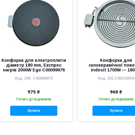
Конфорка для електроплити
Конфорка для
діаметр 180 mm, Експрес
склокерамічної пове
нагрів 2000W Ego C00099676
Indesit 1700W — 18
265. C00099676
261.C00139036
975 ₴
968 ₴
Готово до відправки
Готово до відправки
Купити
Купити