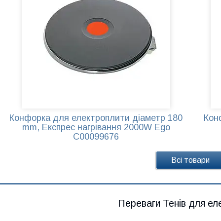
Конфорка для електроплити діаметр 180
Кон
mm, Експрес нагрівання 2000W Ego
C00099676
Всі товари
Переваги Тенів для ел