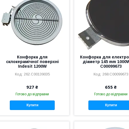
Конфорка для
Конфорка для електр
склокерамічної поверхні
діаметр 145 mm 1000
Indesit 1200W
C00099673
262.C00139035
268.C00099673
927 ₴
655 ₴
Готово до відправки
Готово до відправки
Купити
Купити