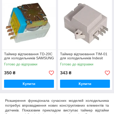
Реле часу, що використовується в різних
моделях холодильників SAMSUNG.
Висока якість, доступна вартість. Швидка
Електронний таймер відтаювання ТЕУ-01-2
відправка відразу після оформлення
для холодильників Indesit
замовлення.
Реле відтаювання сумісно з широким модельним рядом
Таймер відтаювання TD-20C
Таймер відтаювання ТІМ-01
бренду. Товар має тривалу гарантію і нульову історію
для холодильників SAMSUNG
для холодильників Indesit
повернень. Таймер розморожування повинен бути
Готово до відправки
Готово до відправки
встановлений тільки сертифікованим майстром.
350
343
₴
₴
Купити
Купити
Розширення функціонала сучасних моделей холодильника
потребує впровадження нових конструктивних елементів та
датчиків. Показовим прикладом виступає таймер відтайки