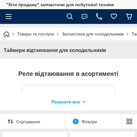
"Хіти продажу" запчастини для побутової техніки
Реле відтаювання сумісно з широким
модельним рядом бренду. Товар має
Товари та послуги
Запчастини для холодильників
Та
тривалу гарантію і нульову історію
повернень. Таймер розморожування
повинен бути встановлений тільки
Таймери відтаювання для холодильників
сертифікованим майстром.
Реле відтаювання в асортименті
Показати все
Сортування
0
Фільтри