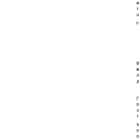
м
т
о
Н
В
л
д
П
з
т
І
п
п