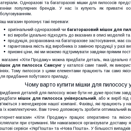
атеріали. Одноразові та багаторазові мішки для пилососів предс
ехніки популярних брендів. У нас їх купують як приватні осо
бслуговуванням.
аш магазин пропонує такі переваги:
оригінальний одноразовий чи
багаторазовий мішок для пи
всі вироби ідеально підходять до вказаних в описі моделей та
продукція, розрахована на багаторазове застосування, має с
гарантована якість від виробника із заміною продукції у разі 
приємні ціни, які ми можемо підтримувати завдяки прямим пос
 магазині «Хіти Продажу» можна придбати деталь, яка ідеально п
мішок для пилососа Самсунг
у каталозі саме такий, як викори
ініях. Тому пилососи з цими елементами працюють так само якісно
ля придбання побутового приладу.
Чому варто купити мішки для пилососу 
ридбання деталей для пилососу може бути не дуже простим завда
придбати
мішок для пилососа універсальний
, або ж виріб під
в'яжіться з менеджером нашої компанії. Фахівці, які працюють у 
а їх комплектуючих. Вам точно допоможуть зробити оптимальний ви
нтернет-магазин «Хіти Продажу» працює оперативно та якісно.
ісляплати при отриманні. Ми намагаємося організувати доставку 
оштові сервіси «УкрПошта» та «Нова Пошта». У більшості випадків