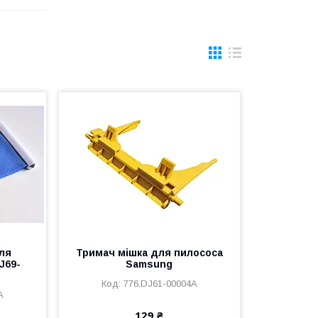
ля
Тримач мішка для пилососа
J69-
Samsung
776.DJ61-00004A
A
129 ₴