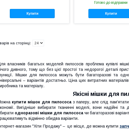
Готово до відправки
Купити
Купити
ля власників багатьох моделей пилососів проблема купівлі мішк
ічого дивного, тому що без цієї простої та недорогої деталі при
ункції. Мішки для пилососа можуть бути багаторазові та одно
ніверсальні – варіантів достатньо. Ціна цих витратних матеріалі
иробника та матеріалу.
Якісні мішки для пи
Можна
купити мішок для пилососа
з паперу, але слід пам'ятати
кономії. Вигідніше вибирати тканинні моделі, вони надійні та
бирати
одноразові мішки для пилососа
чи багаторазові варіан
рацюватимуть відмінно обидва варіанти.
нтернет-магазин "Хіти Продажу" – це місце, де можна купити
запч