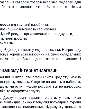
тавлені в каталозі товарів безліччю моделей для
би, так і компанії, які займаються сервісним
лососа
від компанії-виробника;
 повноцінно виконують свої функції;
олідний ресурс, що допомагає заощаджувати;
виявлення проблем;
тачанням.
ідійде під конкретну модель техніки. Наприклад,
стовує корейський виробник на своїх складальних
, ​​як і з виробами, що постачаються в комплекті
у нашому інтернет-магазині
нням. В інтернет-магазині "Хіти Продажу" можна
 конкретну модель. Якщо ви вагаєтесь з вибором,
нашому магазині, чудово розуміються на пилососах
бір та оформити покупку.
 Доступні різні варіанти оплати, у тому числі
якнайшвидше, використовуючи популярні в Україні
, замовлення надсилається відразу ж у день його