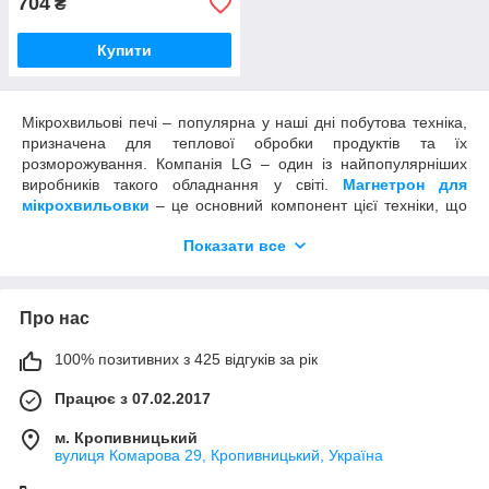
704
₴
Купити
Мікрохвильові печі – популярна у наші дні побутова техніка,
призначена для теплової обробки продуктів та їх
розморожування. Компанія LG – один із найпопулярніших
виробників такого обладнання у світі.
Магнетрон для
мікрохвильовки
– це основний компонент цієї техніки, що
відповідає за нагрівання. За принципом дії він є електронною
Показати все
лампою, що випромінює електромагнітні хвилі. Це досить
надійна деталь, але іноді вона все ж таки виходить з ладу. У
такому разі єдиний спосіб вирішити проблему – це купити
магнетрон для мікрохвильовки LG і запросити спеціаліста
Про нас
для його заміни.
Чому виходить з ладу магнетрон LG
100% позитивних з 425 відгуків за рік
Працює з 07.02.2017
Причин, через які ламається головна деталь мікрохвильової
печі, існує чимало. Основна – це природне зношування в
м. Кропивницький
процесі експлуатації. При тривалому використанні
вулиця Комарова 29, Кропивницький, Україна
обладнання відбувається виснаження області катода. Через
це магнетрон LG поступово втрачає емісію, і в результаті