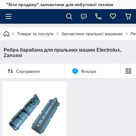
"Хіти продажу" запчастини для побутової техніки
Товари та послуги
Запчастини пральної машинки
Ре
Ребра барабана для пральних машин Electrolux,
Zanussi
Сортування
0
Фільтри