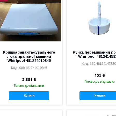
Кришка завантажувального
Ручка перемикання п
люка пральної машини
Whirlpool 481241458
Whirlpool 481244010845
350.4812414583
008.481244010845
155 ₴
2 381 ₴
Готово до відправки
Готово до відправки
Купити
Купити