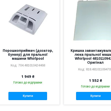
Порошкоприймач (дозатор,
Кришка завантажувал
бункер) для пральної
люка пральної маш
машини Whirlpool
Whirlpool 481011094
Оригінал
704.481010424468
818.48101109470
1 949 ₴
1 552 ₴
Готово до відправки
Готово до відправки
Купити
Купити