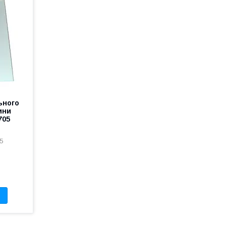
ьного
ини
705
5