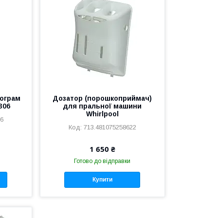
рограм
Дозатор (порошкоприймач)
306
для пральної машини
Whirlpool
06
713.481075258622
1 650 ₴
Готово до відправки
Купити