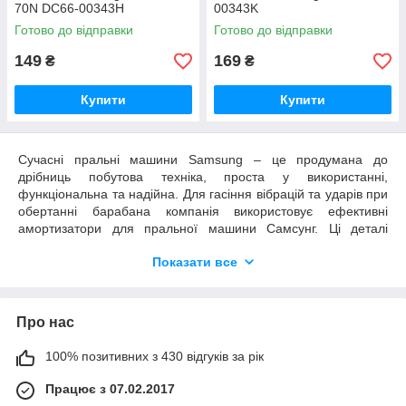
70N DC66-00343H
00343K
Готово до відправки
Готово до відправки
149
169
₴
₴
Купити
Купити
Сучасні пральні машини Samsung – це продумана до
дрібниць побутова техніка, проста у використанні,
функціональна та надійна. Для гасіння вібрацій та ударів при
обертанні барабана компанія використовує ефективні
амортизатори для пральної машини Самсунг. Ці деталі
роблять роботу устаткування тихим, і навіть значно
Показати все
продовжують термін служби вузлів та деталей.
Як влаштовані амортизатори пральної
машини Самсунг
Про нас
Амортизатори, що використовуються південнокорейським
100% позитивних з 430 відгуків за рік
виробником, мають компактні розміри і невелику вагу, але
при цьому відмінно справляються зі своїм завданням. Деталь
Працює з 07.02.2017
складається з циліндричного корпусу, всередині якого