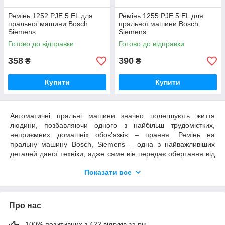
Ремінь 1252 PJE 5 EL для
Ремінь 1255 PJE 5 EL для
пральної машини Bosch
пральної машини Bosch
Siemens
Siemens
Готово до відправки
Готово до відправки
358
390
₴
₴
Купити
Купити
Автоматичні пральні машини значно полегшують життя
людини, позбавляючи одного з найбільш трудомістких,
неприємних домашніх обов'язків – прання. Ремінь на
пральну машину Bosch, Siemens – одна з найважливіших
деталей даної техніки, адже саме він передає обертання від
двигуна до барабана, забезпечуючи повноцінну роботу.
Показати все
Купити якісну запчастину на техніку при її ламанні можна на
сайті «Хіти продажу», що гарантує високу якість компонентів,
приємні ціни та високий сервіс обслуговування.
Для чого потрібний ремінь на пральну
Про нас
машину Bosch, Siemens
100% позитивних з 422 відгуків за рік