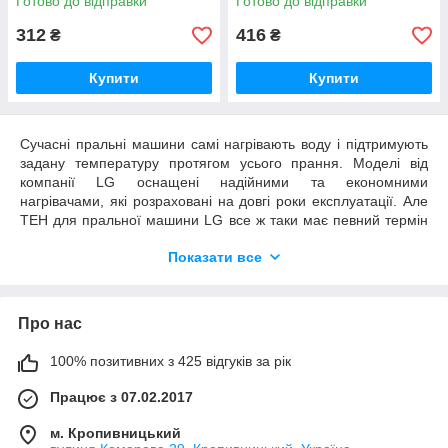
Готово до відправки
Готово до відправки
312
416
₴
₴
Купити
Купити
Сучасні пральні машини самі нагрівають воду і підтримують
задану температуру протягом усього прання. Моделі від
компанії LG оснащені надійними та економними
нагрівачами, які розраховані на довгі роки експлуатації. Але
ТЕН для пральної машини LG все ж таки має певний термін
служби та рано чи пізно власнику техніки доведеться
Показати все
зіткнутися з його заміною.
Як працює ТЕН для пральної машини
LG
Про нас
Нагрівачі, що використовуються в пральних машинах
100% позитивних з 425 відгуків за рік
корейського бренду LG, можуть бути різного розміру, форми
та потужності. У продажу можна зустріти ТЕН до пральної
Працює з 07.02.2017
машини LG 1900w, 1600 та 2000w. Від споживаної потужності
залежить те, як швидко пристрій нагріває воду. Проте
м. Кропивницький
замінювати штатну деталь на більш потужну не варто,